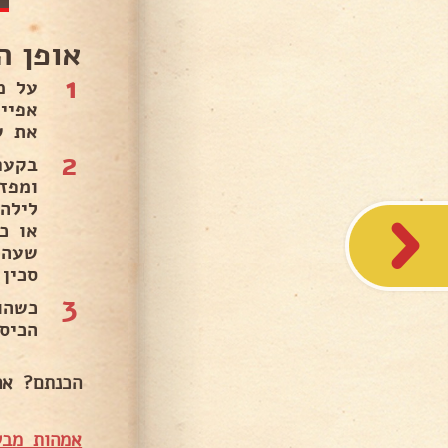
אופן ה
1
אפיי
את ש
2
בקער
ומפז
לילה
סכין
3
כשהו
הכיס
הכנתם? אהב
אמהות מבש