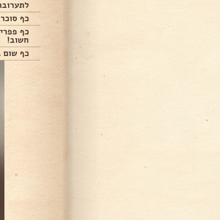
לתערובת 
כף סוכר 
כף פפרי
חשוב!
כף שום ג