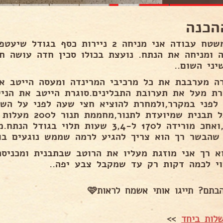
הכנה
על משטח עבודה אני מניחה 2 ניירות כסף
ה ומניחה את הנתח. נועצת בכולו סכין חדה עושה חר
יני השום..
ה מערבבת את כל מרכיבי המרינדה ומעסה הייטב א
רת מעל את תערובת התבלינים.סוגרת הייטב את הניי
 לפני במקרר,ולמחרת להוציא חצי שעה לפני על השי
או כל תבנית שמיוע
שעה,ואחכ מורידה ל170 ל-3,4 שעות תלוי 
 שהבשר רך הוא צריך להגיע לרמה שממש נוגעים בו
א רך אני מוזגת מעליו את הרוטב שבתבנית ומכניס
וי לכמה דקות רק עד שמקבל צבע יפה..
תם? תייגו אותי אשמח לראות🩷
לות ביחד
>>