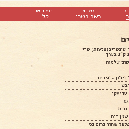
יה
כשרות
דרגת קושי
כשר בשרי
קל
ם
 אונטריב(צלעות) טרי
-
דיז'ון גרגירים
טריאקי
גס
 גרוס
לפל שחור גרוס גס