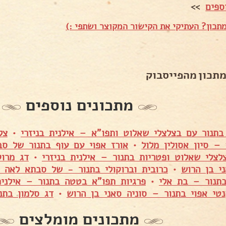
ספים
>>
תכון? העתיקי את הקישור המקוצר ושתפי :)
מתכון מהפייסבוק
מתכונים נוספים
בתנור עם בצלצלי שאלוט ותפו"א – אילנית בניזרי
•
צל
– סיון אסולין מלול
•
אורז אפוי עם עוף בתנור של ס
לצלי שאלוט ופטריות בתנור – אילנית בניזרי
•
דג מרוק
י בן הרוש
•
כרובית וברוקולי בתנור - של סבתא לאה 
תנור – בת אלי
•
פרגיות תפו"א בטטה בתנור – אילנית
נטי אפוי בתנור – סוניה סאני בן הרוש
•
דג סלמון בתנו
מתכונים מומלצים