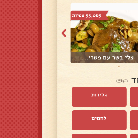
53,065 צפיות
35,551 צפיות
צלי בשר עם פטרי...
עראייס
ד
גלידות
לחמים