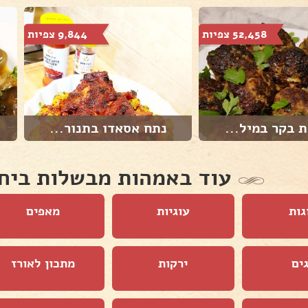
52,458 צפיות
9,844 צפיות
 בקר במיל...
נתח אסאדו בתנור...
עוד באמהות מבשלות ביח
גות
עוגיות
מאפים
ים
ירקות
מתכון לאורז