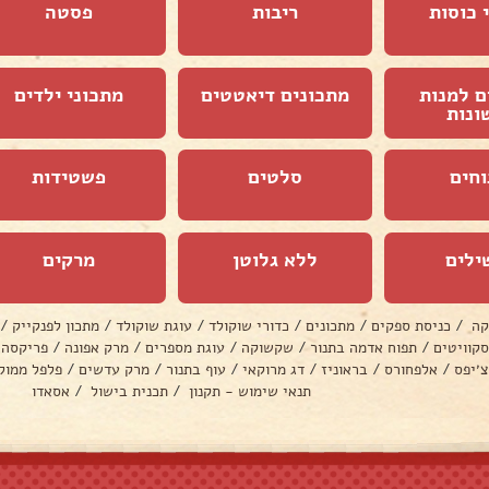
 כוסות
ריבות
פסטה
ם למנות
מתכונים דיאטטים
מתכוני ילדים
ונות
וחים
סלטים
פשטידות
ילים
ללא גלוטן
מרקים
קה
/
כניסת ספקים
/
מתכונים
/
כדורי שוקולד
/
עוגת שוקולד
/
מתכון לפנקייק
/
סקוויטים
/
תפוח אדמה בתנור
/
שקשוקה
/
עוגת מספרים
/
מרק אפונה
/
פריקסה
צ׳יפס
/
אלפחורס
/
בראוניז
/
דג מרוקאי
/
עוף בתנור
/
מרק עדשים
/
פלפל ממול
תנאי שימוש - תקנון
/
תכנית בישול
/
אסאדו