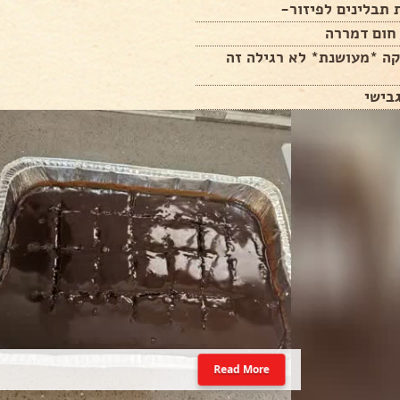
תבלינים לפיזור-
חום דמררה
קה *מעושנת* לא רגילה זה
בישי
Read More