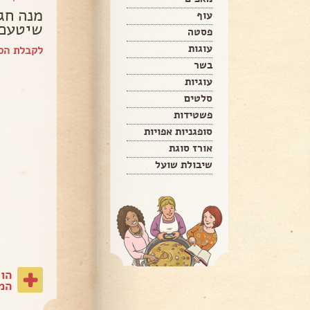
מנה חג
עוף
שיטעם 
פסטה
עוגות
לקבלת הספ
בשר
עוגיות
סלטים
פשטידות
סופגניות אפויות
אורז סוגת
שיבולת שועל
הו
המת