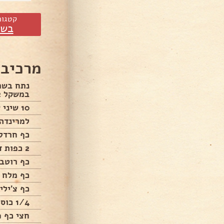
קטגור
בשר
מרכיבי
נתח בשר
במשקל 2 ק"ג בערך
10 שיני שום שלמות
למרינדה
כף חרדל 
2 כפות דבש
כף רוטב 
כף מלח 
כף צ'ילי
1/4 כוס שמן זית
חצי כף פ