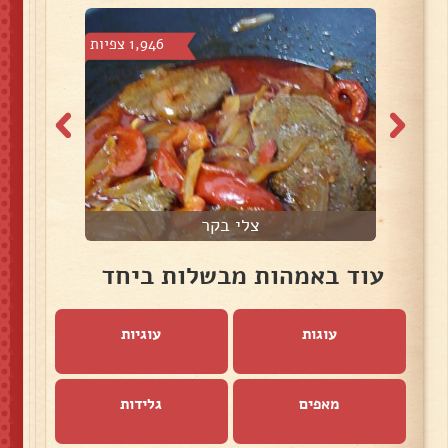
צפיות
1,946 צפיות
צלי בקר
ק
עוד באמהות מבשלות ביחד
עוגות
עוגיות
מאפים
גלידות