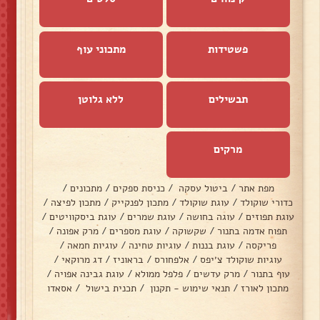
פשטידות
מתכוני עוף
תבשילים
ללא גלוטן
מרקים
מפת אתר
/
ביטול עסקה
/
כניסת ספקים
/
מתכונים
/
כדורי שוקולד
/
עוגת שוקולד
/
מתכון לפנקייק
/
מתכון לפיצה
/
עוגת תפוזים
/
עוגה בחושה
/
עוגת שמרים
/
עוגת ביסקוויטים
/
תפוח אדמה בתנור
/
שקשוקה
/
עוגת מספרים
/
מרק אפונה
/
פריקסה
/
עוגת בננות
/
עוגיות טחינה
/
עוגיות חמאה
/
עוגיות שוקולד צ׳יפס
/
אלפחורס
/
בראוניז
/
דג מרוקאי
/
עוף בתנור
/
מרק עדשים
/
פלפל ממולא
/
עוגת גבינה אפויה
/
מתכון לאורז
/
תנאי שימוש - תקנון
/
תכנית בישול
/
אסאדו