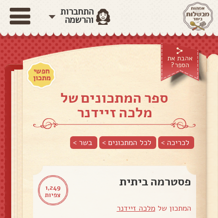
התחברות
והרשמה
אהבת את
הספר?
חפשי
מתכון
ספר המתכונים של
מלכה זיידנר
לכריכה >
לכל המתכונים >
בשר
>
פסטרמה ביתית
1,249
צפיות
המתכון של
מלכה זיידנר