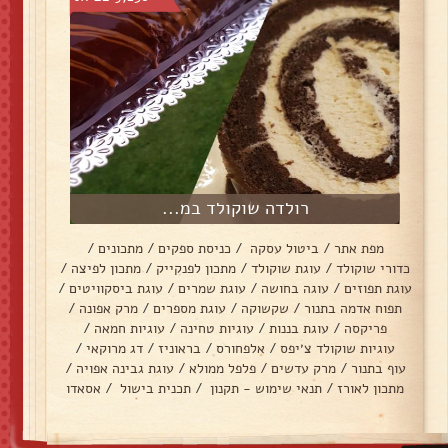
רולדה שוקולד במ...
מפת אתר
/
ביטול עסקה
/
כניסת ספקים
/
מתכונים
/
כדורי שוקולד
/
עוגת שוקולד
/
מתכון לפנקייק
/
מתכון לפיצה
/
עוגת תפוזים
/
עוגה בחושה
/
עוגת שמרים
/
עוגת ביסקוויטים
/
תפוח אדמה בתנור
/
שקשוקה
/
עוגת מספרים
/
מרק אפונה
/
פריקסה
/
עוגת בננות
/
עוגיות טחינה
/
עוגיות חמאה
/
עוגיות שוקולד צ׳יפס
/
אלפחורס
/
בראוניז
/
דג מרוקאי
/
עוף בתנור
/
מרק עדשים
/
פלפל ממולא
/
עוגת גבינה אפויה
/
מתכון לאורז
/
תנאי שימוש - תקנון
/
תכנית בישול
/
אסאדו