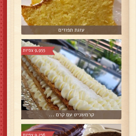
עוגת תפוזים
9,955 צפיות
קרמשניט עם קרם ...
9,236 צפיות