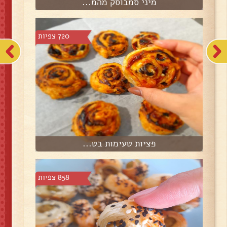
מיני סמבוסק מהמ...
720 צפיות
פציות טעימות בט...
858 צפיות