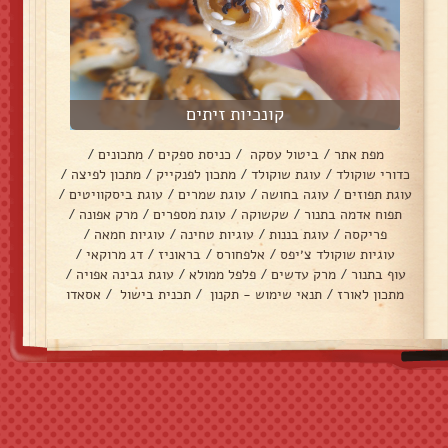
קונכיות זיתים
מפת אתר
/
ביטול עסקה
/
כניסת ספקים
/
מתכונים
/
כדורי שוקולד
/
עוגת שוקולד
/
מתכון לפנקייק
/
מתכון לפיצה
/
עוגת תפוזים
/
עוגה בחושה
/
עוגת שמרים
/
עוגת ביסקוויטים
/
תפוח אדמה בתנור
/
שקשוקה
/
עוגת מספרים
/
מרק אפונה
/
פריקסה
/
עוגת בננות
/
עוגיות טחינה
/
עוגיות חמאה
/
עוגיות שוקולד צ׳יפס
/
אלפחורס
/
בראוניז
/
דג מרוקאי
/
עוף בתנור
/
מרק עדשים
/
פלפל ממולא
/
עוגת גבינה אפויה
/
מתכון לאורז
/
תנאי שימוש - תקנון
/
תכנית בישול
/
אסאדו