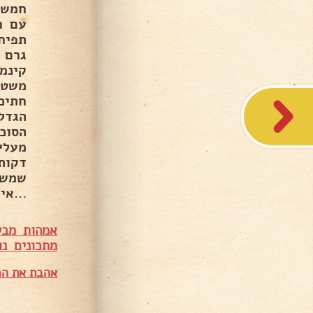
חמש 
עם ח
קינמ
משטחי
חתיכ
הגדל
הסוכ
מעלי
שמשח
...א
אמהות מבש
מתכונים נו
אהבת את המ