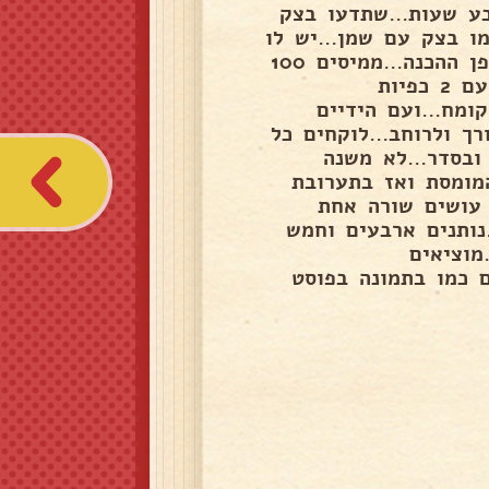
ע שעות...שתדעו בצק
 בצק עם שמן...יש לו
תפיחה איטית..זה בצק שנשאר רך גם למחרת..ונימוח...אופן ההכנה...ממיסים 100
גרם חמאה בצלחת...בצלחת אחרת מכינים כוס סוכר חום עם 2 כפיות
ומח...ועם הידיים
ך ולרוחב...לוקחים כל
ובסדר...לא משנה
המומסת ואז בתערובת
ה עושים שורה אחת
נותנים ארבעים וחמש
מם מראש 180 מעלות...מוציאים
ם כמו בתמונה בפוסט