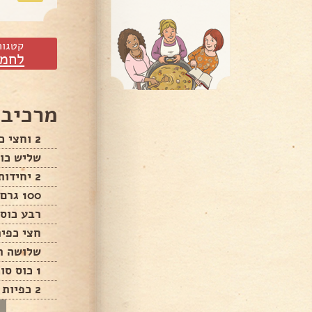
קטגור
לחמי
מרכיבי
2 וחצי כוסות קמח לבן
שליש כו
2 יחידות ביצים
100 גרם חמאה
רבע כוס 
חצי כפי
שלושה ר
1 כוס סוכר חום
2 כפיות קינמון