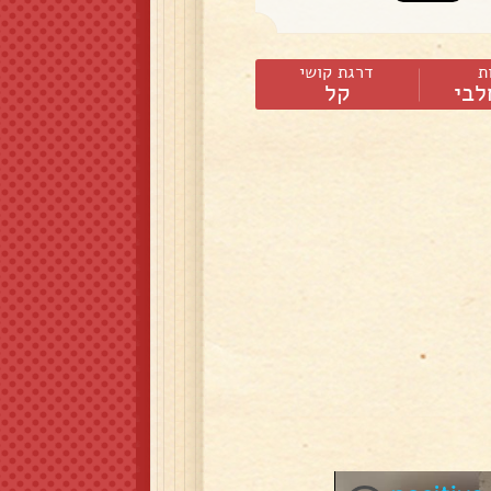
ת
דרגת קושי
לבי
קל