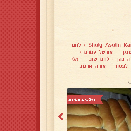
•
לחם
וגן – אורטל עמרם
•
ה כהן
•
לחם שום – מלי
 לפסח – אורה ארגוב
45,651 צפיות
73,973 צפיות