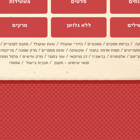
וחים
סלטים
פשטידות
ילים
ללא גלוטן
מרקים
קה
/
כניסת ספקים
/
מתכונים
/
כדורי שוקולד
/
עוגת שוקולד
/
מתכון לפנקייק
/
סקוויטים
/
תפוח אדמה בתנור
/
שקשוקה
/
עוגת מספרים
/
מרק אפונה
/
פריקסה
צ׳יפס
/
אלפחורס
/
בראוניז
/
דג מרוקאי
/
עוף בתנור
/
מרק עדשים
/
פלפל ממול
תנאי שימוש - תקנון
/
תכנית בישול
/
אסאדו