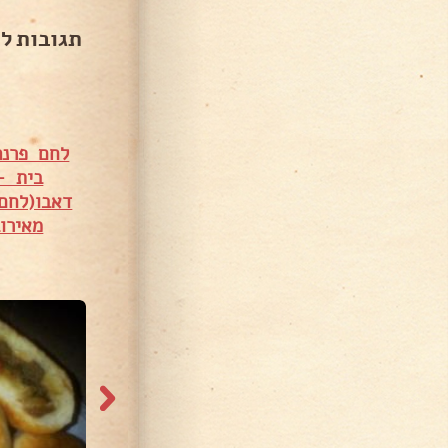
תגובות ל
לחם פרנה
בית –
דאבו(לחם 
מאירו
59,57 צפיות
48,642 צפיות