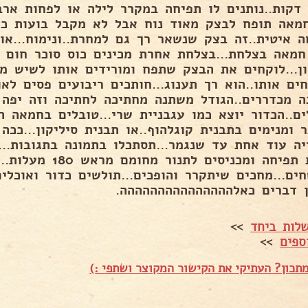
דקות..נותנים לו תפיחה במקרר לילה או לפחות ארב
מאה תופח לבצק מאוד נוח אבל לא מקבל בועות כמו
ון...לוקחים את הבצק שתפח ומורידים אותו לשיש מק
ם אותו..הוא רך תענוג...חותכים ריבועים פסים לאור
ה מכדררים..הגודל משתנה מחתיכה לחתיכה וזה יפה 
ים..הכדור יוצא כמו עגבניית שרי...טובלים בחמאה 
ר ומנימים בתבנית קוגלהוף..או תבנית סיליקון...ככ
יה עוד אחת עד שנגמר...תסתכלו בתמונה בתגובות...
דקות תפיחה ומכניסים לתנור מחו
ים...מחכים שיתקרר והופכים...תולשים כדור ואוכלי
ין דברים כאלההההההההההההההה.
לות ביחד
>>
ספים
>>
תכון? העתיקי את הקישור המקוצר ושתפי :)