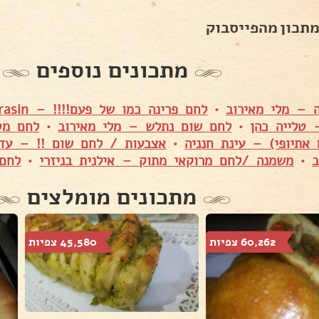
מתכון מהפייסבוק
מתכונים נוספים
 – מלי מאירוב
•
לחם פרינה כמו של פעם!!!! – Shuly Asulin Karasin
 טלייה כהן
•
לחם שום נתלש – מלי מאירוב
•
לחם מט
אתיופי) – עינת חנניה
•
אצבעות / לחם שום !! – עד
ב
•
משמנה /לחם מרוקאי מתוק – אילנית בניזרי
•
לחם
מתכונים מומלצים
60,262 צפיות
45,580 צפיות