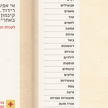
אי אפש
תבשילים
רידוד..
מאפים
קינמון
עוף
באחריות
לחמים
לקבלת הספ
פסטה
עוגות
בשר
ראשונות
עוגיות
לילדים
תוספות
קינוחים
סלטים
פשטידות
פסח
פיצה
סופגניות אפויות
הו
אורז סוגת
המת