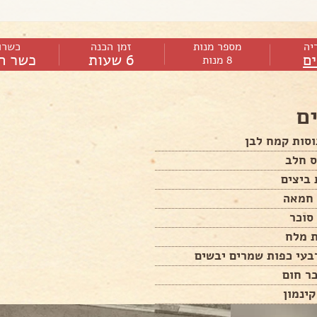
יה
מספר מנות
זמן הכנה
כשרו
ם
6 שעות
כשר ח
8 מנות
ם
ס חלב
סוכר
ת מלח
בעי כפות שמרים יבשים