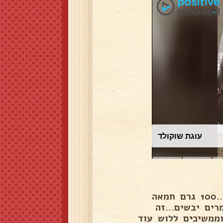
עוגת שוקולד
2 וחצי כוסות קמח....שליש כוס חלב + 2 כפות...2 ביצים..100 גרם חמאה
רים יבשים...זה
ממשיכים ללוש עוד