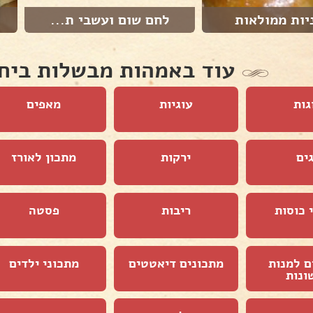
יות ממולאות
לחם שום ועשבי ת...
עוד באמהות מבשלות ביח
גות
עוגיות
מאפים
ים
ירקות
מתכון לאורז
 כוסות
ריבות
פסטה
ם למנות
מתכונים דיאטטים
מתכוני ילדים
ונות