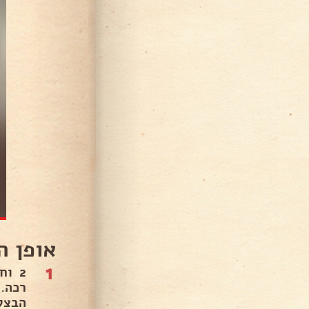
אופן ה
1
רכה.
הבצק