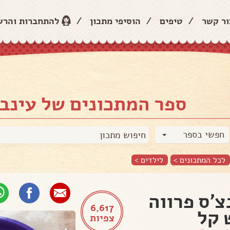
ור קשר
/
טיפים
/
הוסיפי מתכון
/
להתחברות והר
ספר המתכונים של עינב 
חפשי בספר
לכל המתכונים >
לילדים
>
צ'ס פרווה
6,617
 קל
צפיות