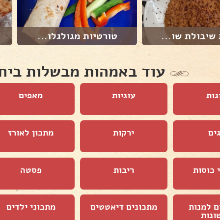
שיבולת שו...
טורטיות מגולגלו...
עוד באמהות מבשלות ביח
גות
עוגיות
מאפים
ים
ירקות
מתכון לאורז
 כוסות
ריבות
פסטה
ם למנות
מתכונים דיאטטים
מתכוני ילדים
ונות