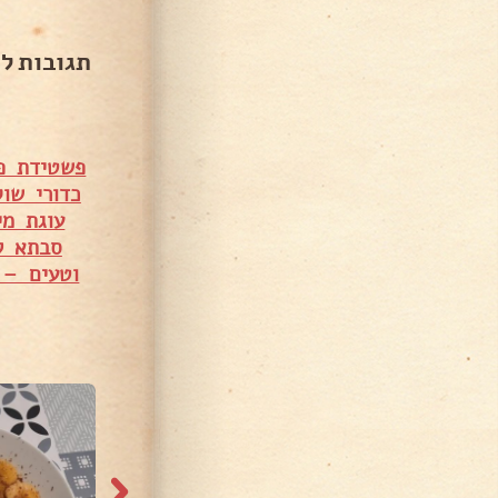
תגובות ל
פשטידת פט
כדורי שוק
עוגת מי
סבתא ל
וטעים – 
5,167 צפיות
1,971 צפיות