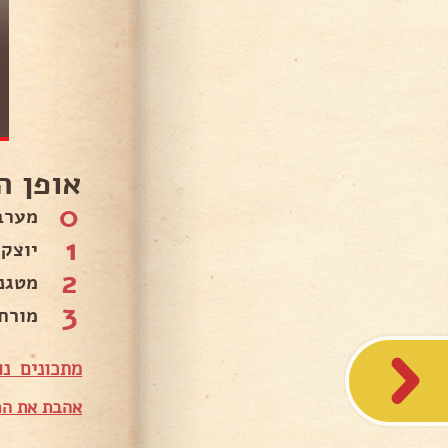
אופן ה
0
מערב
1
יוצק
2
מטגנים כ-2 דקות מצד
3
מורח
מתכונים נו
אהבת את המ