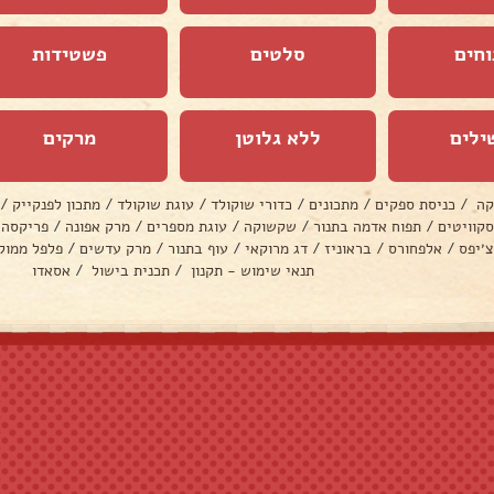
וחים
סלטים
פשטידות
ילים
ללא גלוטן
מרקים
קה
/
כניסת ספקים
/
מתכונים
/
כדורי שוקולד
/
עוגת שוקולד
/
מתכון לפנקייק
/
סקוויטים
/
תפוח אדמה בתנור
/
שקשוקה
/
עוגת מספרים
/
מרק אפונה
/
פריקסה
צ׳יפס
/
אלפחורס
/
בראוניז
/
דג מרוקאי
/
עוף בתנור
/
מרק עדשים
/
פלפל ממול
תנאי שימוש - תקנון
/
תכנית בישול
/
אסאדו