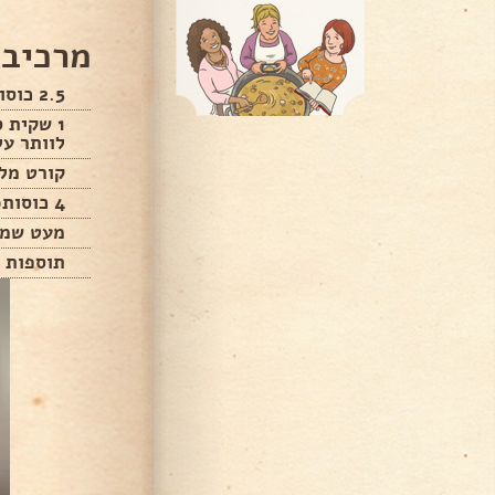
מרכיבי
2.5 כוסות (חד"פ חם) קמח
1 שקית 
לוותר על
קורט מל
4 כוסות(חד"פ חם) מים
מעט שמן 
תוספות 