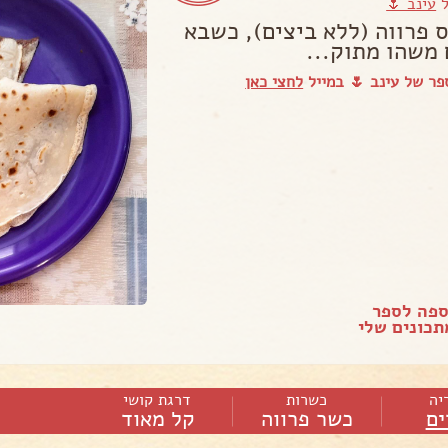
ל
עינב 🌷
ס פרווה (ללא ביצים), כשבא
 משהו מתוק...
ר של עינב 🌷 במייל
לחצי כאן
ספה לספר
כונים שלי
יה
כשרות
דרגת קושי
ים
כשר פרווה
קל מאוד