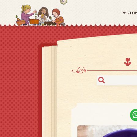
שמה
🌷