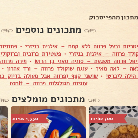
מתכון מהפייסבוק
מתכונים נוספים
ריות ובצל פרווה ללא קמח – אילנית בניזרי
•
פחזניות
ולד פרווה – אילנית בניזרי
•
פשטידת כרובית וברוקולי 
יפל פרווה משגעת – סוניה סאני בן הרוש
•
פירה פרווה
אה – לאה מאיר
•
עוגת שוקולד פרווה – ורד אהרון
•
הילה ליברטי
•
שושני קצף (פרווה אבל מעולה בדיוק כמו
עוגיות מגולגלות פרווה – ronit
מתכונים מומלצים
700 צפיות
1,330 צפיות