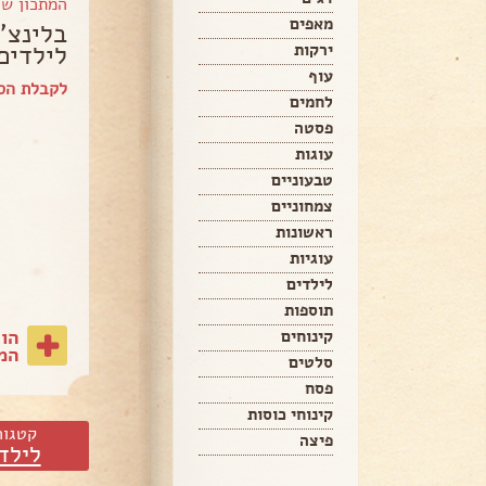
המתכון ש
מאפים
בלינצ'
לילדים
ירקות
עוף
לקבלת הספ
לחמים
פסטה
עוגות
טבעוניים
צמחוניים
ראשונות
עוגיות
לילדים
תוספות
הו
קינוחים
המת
סלטים
פסח
קינוחי כוסות
קטגור
פיצה
לילד