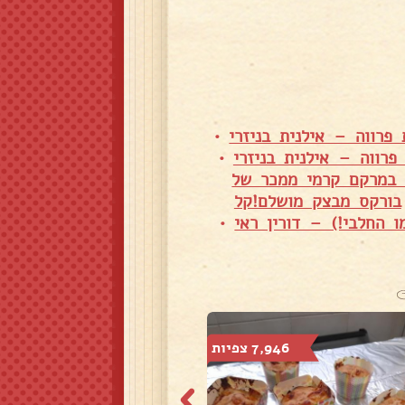
 פרווה – אילנית בניזרי
•
פרווה – אילנית בניזרי
•
 במרקם קרמי ממכר של
בורקס מבצק מושלם!קל
 החלבי!) – דורין ראי
•
7,946 צפיות
501 צפיות