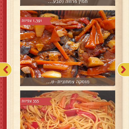
חמין פרווה (טבע...
1,391 צפיות
מוסקה צמחונית-ט...
355 צפיות