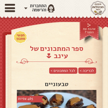
התחברות
והרשמה
אהבת את
הספר?
חפשי
מתכון
ספר המתכונים של
עינב 🌷
לכריכה >
לכל המתכונים >
טבעוניים
465 צפיות