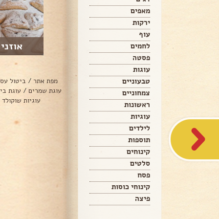
מאפים
ירקות
עוף
אוזני 
לחמים
פסטה
עוגות
טבעוניים
מפת אתר
/
ביטול עס
עוגת שמרים
/
עוגת בי
צמחוניים
עוגיות שוקולד 
ראשונות
עוגיות
לילדים
תוספות
קינוחים
סלטים
פסח
קינוחי כוסות
פיצה