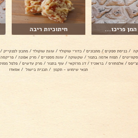
המן פריכו...
חיתוכיות ריבה
קה
/
כניסת ספקים
/
מתכונים
/
כדורי שוקולד
/
עוגת שוקולד
/
מתכון לפנקייק
/
סקוויטים
/
תפוח אדמה בתנור
/
שקשוקה
/
עוגת מספרים
/
מרק אפונה
/
פריקסה
צ׳יפס
/
אלפחורס
/
בראוניז
/
דג מרוקאי
/
עוף בתנור
/
מרק עדשים
/
פלפל ממול
תנאי שימוש - תקנון
/
תכנית בישול
/
אסאדו