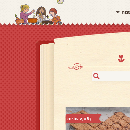
שמה
🌷
2,087 צפיות