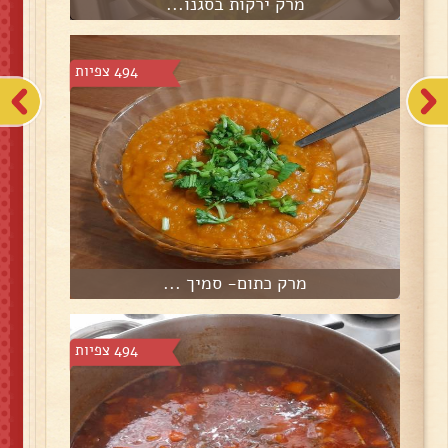
מרק ירקות בסגנו...
494 צפיות
מרק כתום- סמיך ...
494 צפיות