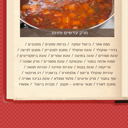
מרק עדשים וחומו...
מפת אתר
/
ביטול עסקה
/
כניסת ספקים
/
מתכונים
/
כדורי שוקולד
/
עוגת שוקולד
/
מתכון לפנקייק
/
מתכון לפיצה
/
עוגת תפוזים
/
עוגה בחושה
/
עוגת שמרים
/
עוגת ביסקוויטים
/
תפוח אדמה בתנור
/
שקשוקה
/
עוגת מספרים
/
מרק אפונה
/
פריקסה
/
עוגת בננות
/
עוגיות טחינה
/
עוגיות חמאה
/
עוגיות שוקולד צ׳יפס
/
אלפחורס
/
בראוניז
/
דג מרוקאי
/
עוף בתנור
/
מרק עדשים
/
פלפל ממולא
/
עוגת גבינה אפויה
/
מתכון לאורז
/
תנאי שימוש - תקנון
/
תכנית בישול
/
אסאדו