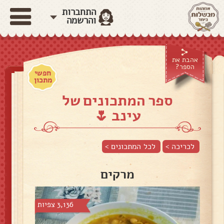
התחברות
והרשמה
אהבת את
הספר?
חפשי
מתכון
ספר המתכונים של
עינב 🌷
לכריכה >
לכל המתכונים >
מרקים
3,136 צפיות