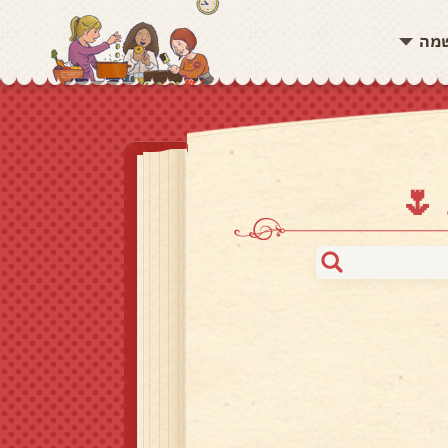
שמה
🌷