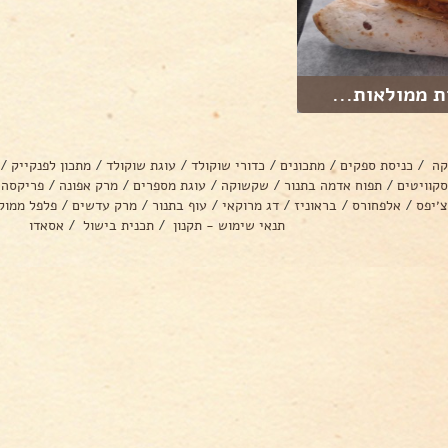
ת ממולאות...
קה
/
כניסת ספקים
/
מתכונים
/
כדורי שוקולד
/
עוגת שוקולד
/
מתכון לפנקייק
/
סקוויטים
/
תפוח אדמה בתנור
/
שקשוקה
/
עוגת מספרים
/
מרק אפונה
/
פריקסה
צ׳יפס
/
אלפחורס
/
בראוניז
/
דג מרוקאי
/
עוף בתנור
/
מרק עדשים
/
פלפל ממול
תנאי שימוש - תקנון
/
תכנית בישול
/
אסאדו