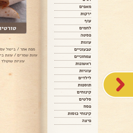
מאפים
ירקות
עוף
טורטיו
לחמים
פסטה
עוגות
טבעוניים
מפת אתר
/
ביטול עס
עוגת שמרים
/
עוגת בי
צמחוניים
עוגיות שוקולד 
ראשונות
עוגיות
לילדים
תוספות
קינוחים
סלטים
פסח
קינוחי כוסות
פיצה