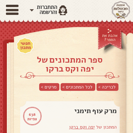
התחברות
והרשמה
אהבת את
הספר?
חפשי
מתכון
ספר המתכונים של
יפה וקס ברקו
לכריכה >
לכל המתכונים >
מרקים
>
מרק עוף תימני
638
צפיות
המתכון של
יפה וקס ברקו