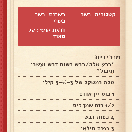
קטגוריה:
בשר
כשרות: כשר
בשרי
דרגת קושי: קל
מאוד
מרכיבים
*רבע טלה/כבש בשום דבש ועשבי
תיבול*
טלה במשקל של 3-½-3 קילו
1 כוס יין אדום
1/2 כוס שמן זית
4 כפות דבש
3 כפות סילאן