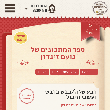
התחברות
והרשמה
אהבת את
הספר?
חפשי
מתכון
ספר המתכונים של
נועם זיגדון
לכריכה >
לכל המתכונים >
בשר
>
רבע טלה/כבש בדבש
22,547
ועשבי תיבול
צפיות
המתכון של
נועם זיגדון