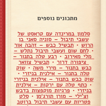
מתכונים נוספים
סלמון במרינדה עם קראסט של
עשבי תיבול – סוניה סאני בן
הרוש
•
תבשיל כבש – זהבה אור
•
לחם שום ועשבי תיבול נתלש –
מלי מאירוב
•
רבע טלה בתנור –
ציפורה דרור
•
תבשיל צוואר
כבש בתנור – מירי משה
•
שוק
טלה בתנור – אילנית בניזרי
•
שוק כבש בתנור – אילנית בניזרי
•
כתף טלה עם ירקות – אילנית
בניזרי
•
פרגיות מוקפצות בדבש
וצ'ילי – מורן תורג׳מן
•
סלט
פטריות עם עשבי תיבול ברוטב