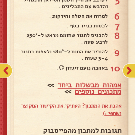
5
והדבש עם התבלינים .
6
למרוח את הטלה והירקות .
7
לכסות בנייר כסף .
8
להכניס לתנור שחומם מראש ל-250°
לרבע שעה .
9
להוריד את החום ל-180° ולאפות בתנור
3-4 שעות .
10
באהבה נועם זיגדון 💞.
אמהות מבשלות ביחד
>>
מתכונים נוספים
>>
אהבת את המתכון? העתיקי את הקישור המקוצר
ושתפי :)
תגובות למתכון מהפייסבוק