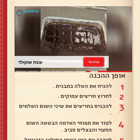
עוגת שוקולד
קרא עוד
אופן ההכנה
1
להניח את הטלה בתבנית .
2
לחרוץ חריצים עמוקים .
3
להכניס בחריצים את שיני השום השלמים
.
4
לפזר את תפוחי האדמה הבטטה השום
החצוי והבצלים סביב .
לערבב את היין השמן הסילאן הזנגוויל