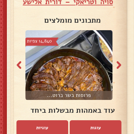
סויה וטריאקי – דורית אלישע
מתכונים מומלצים
צפיות
14,840 צפיות
פרוסות בשר ברוט...
עוד באמהות מבשלות ביחד
עוגות
עוגיות