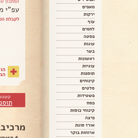
המתכון ש
מאפים
עפ"י מ
ירקות
לקבלת הספ
עוף
לחמים
פסטה
עוגות
בשר
ראשונות
עוגיות
הו
תוספות
המת
קינוחים
סלטים
פשטידות
קטגור
תוספ
פסח
קינוחי כוסות
פיצה
מרכיבי
אורז סוגת
ארוחות בוקר
6 תפוחי אדמה אדומים