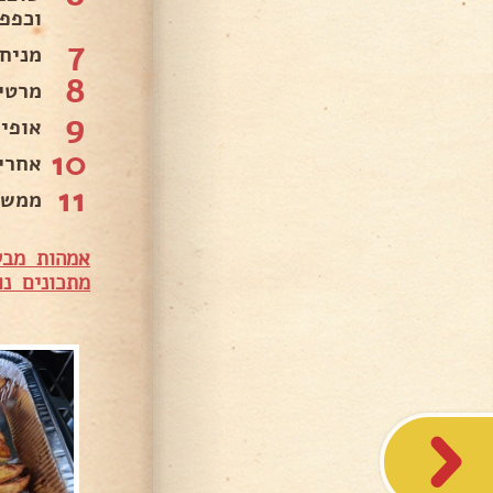
וכפפ
7
מניח
8
מרטי
9
אופים ב-180 מעלות
10
אחרי 3/4 שעה, מסירים את נייר האפייה המק
11
ממשיכים לאפ
אמהות מבש
מתכונים נו