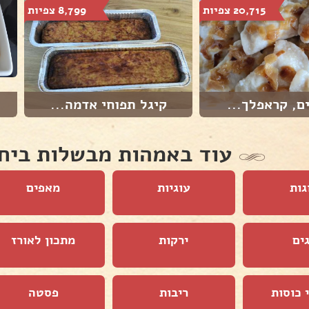
20,715 צפיות
8,799 צפיות
ם, קראפלך...
קיגל תפוחי אדמה...
עוד באמהות מבשלות ביח
גות
עוגיות
מאפים
ים
ירקות
מתכון לאורז
 כוסות
ריבות
פסטה