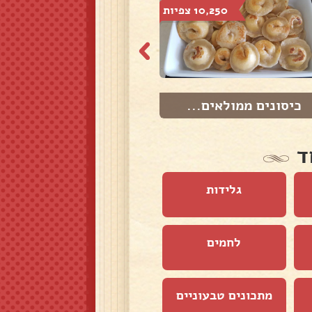
10,250 צפיות
8,642 צפיות
כיסונים ממולאים...
בצקניות - שפצ'ל...
ד
גלידות
לחמים
מתכונים טבעוניים