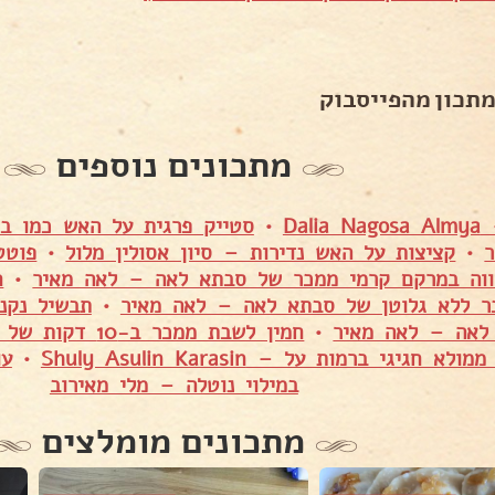
מתכון מהפייסבוק
מתכונים נוספים
Dal
•
סטייק פרגית על האש כמו ב
•
קציצות על האש נדירות – סיון אסולין מלול
•
פוטט
ווה במרקם קרמי ממכר של סבתא לאה – לאה מאיר
•
ח
ר ללא גלוטן של סבתא לאה – לאה מאיר
•
תבשיל נקנ
לאה – לאה מאיר
•
חמין לשבת ממכר ב-10 דקות של סבתא לאה – לאה מאיר
א חגיגי ברמות על – Shuly Asulin Karasin
•
עו
במילוי נוטלה – מלי מאירוב
מתכונים מומלצים