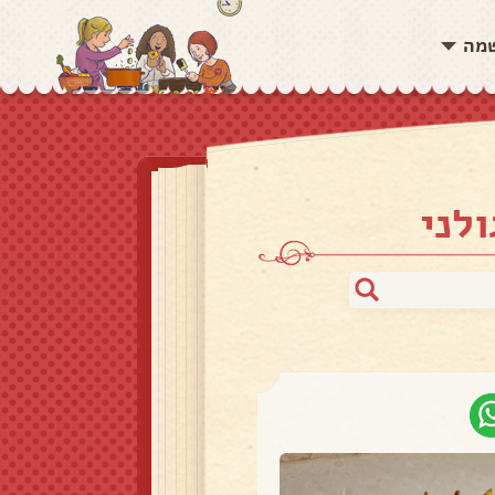
שמה
לני