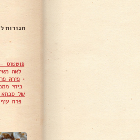
תגובות ל
פוטטוס – ia Nagosa Almya
לאה מאיר
•
פירה פר
ביתי ממכ
של סבתא 
פרח עוף ממול