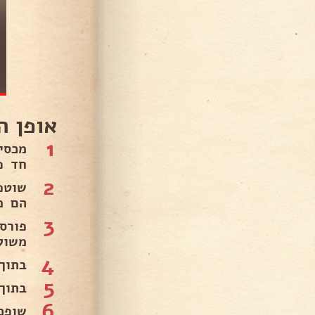
אופן ה
1
מכסי
חד פ
2
שוטפ
הם מ
3
פורס
משול
4
בתוך
5
בתוך
6
שופכ