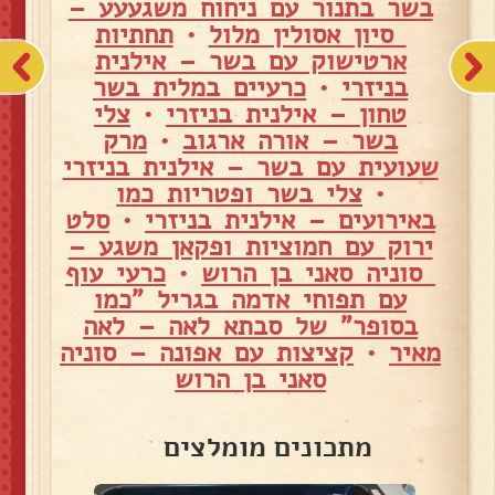
בשר בתנור עם ניחוח משגעעע –
סיון אסולין מלול
•
תחתיות
ארטישוק עם בשר – אילנית
בניזרי
•
כרעיים במלית בשר
טחון – אילנית בניזרי
•
צלי
בשר – אורה ארגוב
•
מרק
שעועית עם בשר – אילנית בניזרי
•
צלי בשר ופטריות כמו
באירועים – אילנית בניזרי
•
סלט
ירוק עם חמוציות ופקאן משגע –
סוניה סאני בן הרוש
•
כרעי עוף
עם תפוחי אדמה בגריל "כמו
בסופר" של סבתא לאה – לאה
מאיר
•
קציצות עם אפונה – סוניה
סאני בן הרוש
מתכונים מומלצים