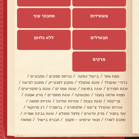
פשטידות
מתכוני עוף
תבשילים
ללא גלוטן
מרקים
מפת אתר
/
ביטול עסקה
/
כניסת ספקים
/
מתכונים
/
כדורי שוקולד
/
עוגת שוקולד
/
מתכון לפנקייק
/
מתכון לפיצה
/
עוגת תפוזים
/
עוגה בחושה
/
עוגת שמרים
/
עוגת ביסקוויטים
/
תפוח אדמה בתנור
/
שקשוקה
/
עוגת מספרים
/
מרק אפונה
/
פריקסה
/
עוגת בננות
/
עוגיות טחינה
/
עוגיות חמאה
/
עוגיות שוקולד צ׳יפס
/
אלפחורס
/
בראוניז
/
דג מרוקאי
/
עוף בתנור
/
מרק עדשים
/
פלפל ממולא
/
עוגת גבינה אפויה
/
מתכון לאורז
/
תנאי שימוש - תקנון
/
תכנית בישול
/
אסאדו