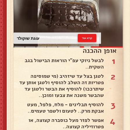
עוגת שוקולד
קרא עוד
אופן ההכנה
1
לבשל ניוקי עפ"י הוראות הבישול בגב
השקית..
2
לטגן בצל עד שיזהיב (מי שמוסיפה
פטריות זה השלב להוסיף ולטגן אותן עד
שיתרככו) להוסיף את הבשר ולטגן עד
שהבשר משנה את צבעו ומוכן..
3
להוסיף תבלינים - מלח, פלפל, מעט
אבקת מרק.. לטעום ולשפר טעמים..
4
אפשר לפזר מעל כוסברה קצוצה, או
פטרוזיליה קצוצה..