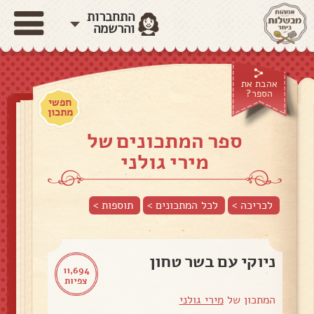
התחברות
והרשמה
אהבת את
הספר?
חפשי
מתכון
ספר המתכונים של
מירי גולני
לכריכה >
לכל המתכונים >
תוספות
>
ניוקי עם בשר טחון
11,694
צפיות
המתכון של
מירי גולני