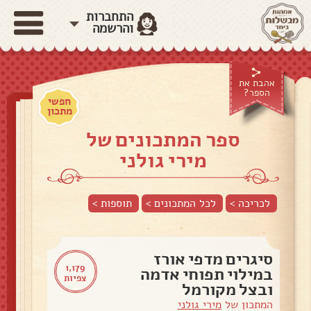
התחברות
והרשמה
אהבת את
הספר?
חפשי
מתכון
ספר המתכונים של
מירי גולני
לכריכה >
לכל המתכונים >
תוספות
>
סיגרים מדפי אורז
1,179
במילוי תפוחי אדמה
צפיות
ובצל מקורמל
המתכון של
מירי גולני