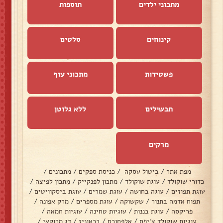
מתכוני ילדים
תוספות
קינוחים
סלטים
פשטידות
מתכוני עוף
תבשילים
ללא גלוטן
מרקים
מפת אתר
/
ביטול עסקה
/
כניסת ספקים
/
מתכונים
/
כדורי שוקולד
/
עוגת שוקולד
/
מתכון לפנקייק
/
מתכון לפיצה
/
עוגת תפוזים
/
עוגה בחושה
/
עוגת שמרים
/
עוגת ביסקוויטים
/
תפוח אדמה בתנור
/
שקשוקה
/
עוגת מספרים
/
מרק אפונה
/
פריקסה
/
עוגת בננות
/
עוגיות טחינה
/
עוגיות חמאה
/
עוגיות שוקולד צ׳יפס
/
אלפחורס
/
בראוניז
/
דג מרוקאי
/