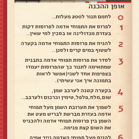
אופן ההכנה
0
לחמם תנור ל200 מעלות..
1
לפרוס את התפוחי אדמה לפרוסות דקות
בעזרת מנדולינה או בסכין למי שאין..
2
להניח את פרוסות התפוחי אדמה בקערה
לשטוף במים קרים ולסנן..
3
לסדר את פרוסות תפוחי אדמה בתבנית
שמתאימה לתנור כך שהפרוסות יעמדו
בצפיפות אחד לשני(אפשר לראות
בתמונה איך אני עשיתי).
4
בקערה קטנה לערבב שמן,
שום,מלח,פלפל,טימין וכרכום ולערבב..
5
לשפוך את תערובת השמן מעל תפוחי
אדמה בעזרת מברשת לבריש מעט את
השמן בין פרוסות תפוחי אדמה ולהכניס
את השום קצת פנימה..
6
להניח מעל תפוחי האדמה נייר אפיה