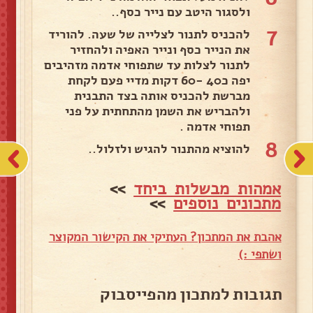
ולסגור היטב עם נייר כסף..
7
להכניס לתנור לצלייה של שעה. להוריד
את הנייר כסף ונייר האפיה ולהחזיר
לתנור לצלות עד שתפוחי אדמה מזהיבים
יפה כ40 -60 דקות מדיי פעם לקחת
מברשת להכניס אותה בצד התבנית
ולהבריש את השמן מהתחתית על פני
תפוחי אדמה .
8
להוציא מהתנור להגיש ולזלול..
אמהות מבשלות ביחד
>>
מתכונים נוספים
>>
אהבת את המתכון? העתיקי את הקישור המקוצר
ושתפי :)
תגובות למתכון מהפייסבוק