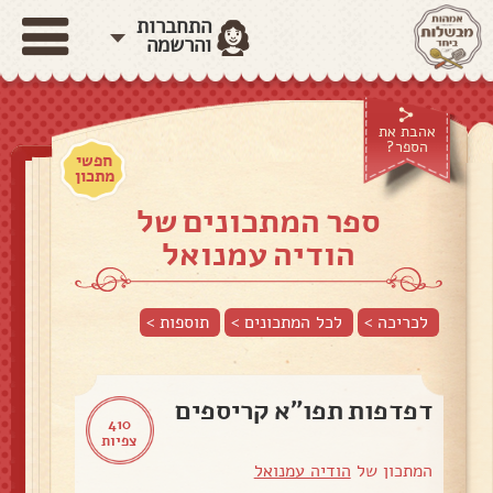
התחברות
והרשמה
אהבת את
הספר?
חפשי
מתכון
ספר המתכונים של
הודיה עמנואל
לכריכה >
לכל המתכונים >
תוספות
>
דפדפות תפו"א קריספים
410
צפיות
המתכון של
הודיה עמנואל