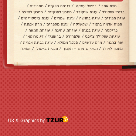
מפת אתר
/
ביטול עסקה
/
כניסת ספקים
/
מתכונים
/
כדורי שוקולד
/
עוגת שוקולד
/
מתכון לפנקייק
/
מתכון לפיצה
/
עוגת תפוזים
/
עוגה בחושה
/
עוגת שמרים
/
עוגת ביסקוויטים
/
תפוח אדמה בתנור
/
שקשוקה
/
עוגת מספרים
/
מרק אפונה
/
פריקסה
/
עוגת בננות
/
עוגיות טחינה
/
עוגיות חמאה
/
עוגיות שוקולד צ׳יפס
/
אלפחורס
/
בראוניז
/
דג מרוקאי
/
עוף בתנור
/
מרק עדשים
/
פלפל ממולא
/
עוגת גבינה אפויה
/
מתכון לאורז
/
תנאי שימוש - תקנון
/
תכנית בישול
/
אסאדו