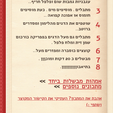
עגבניות גמבות שום ופלפל חריף..
3
מתבלים . מוסיפים מים . כעת מוסיפים
חומוס או אפונה קפואה ..
4
שוטפים את הדגים מהלימון ומסדרים
ברוטב..
5
מתבלים גם מעל הדגים בפפריקה כורכום
שמן זית ומלח פלפל .
6
קוצצים כוסברה ומפזרים מעל..
7
מבשלים כ 20 דקות ומוכןןן .
8
בתיאבוןןןןןןןןןן.
אמהות מבשלות ביחד
>>
מתכונים נוספים
>>
אהבת את המתכון? העתיקי את הקישור המקוצר
ושתפי :)