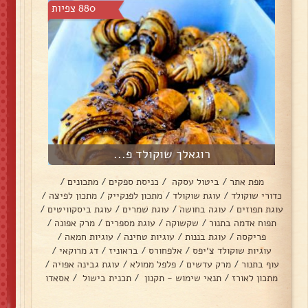
880 צפיות
רוגאלך שוקולד פ...
מפת אתר
/
ביטול עסקה
/
כניסת ספקים
/
מתכונים
/
כדורי שוקולד
/
עוגת שוקולד
/
מתכון לפנקייק
/
מתכון לפיצה
/
עוגת תפוזים
/
עוגה בחושה
/
עוגת שמרים
/
עוגת ביסקוויטים
/
תפוח אדמה בתנור
/
שקשוקה
/
עוגת מספרים
/
מרק אפונה
/
פריקסה
/
עוגת בננות
/
עוגיות טחינה
/
עוגיות חמאה
/
עוגיות שוקולד צ׳יפס
/
אלפחורס
/
בראוניז
/
דג מרוקאי
/
עוף בתנור
/
מרק עדשים
/
פלפל ממולא
/
עוגת גבינה אפויה
/
מתכון לאורז
/
תנאי שימוש - תקנון
/
תכנית בישול
/
אסאדו