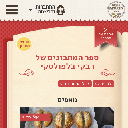
התחברות
והרשמה
אהבת את
הספר?
חפשי
מתכון
ספר המתכונים של
רבקי בלפולסקי
לכריכה >
לכל המתכונים >
מאפים
694 צפיות