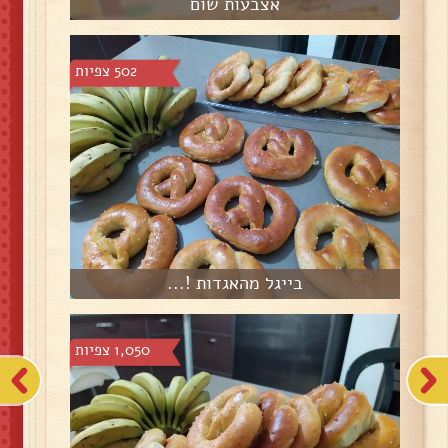
אצבעות שום
502 צפיות
בייגל מהאגדות !...
1,050 צפיות