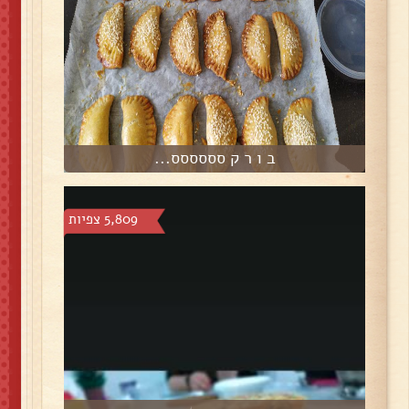
ב ו ר ק סססססס...
5,809 צפיות