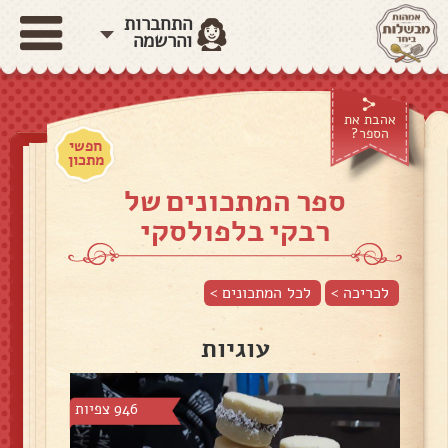
התחברות
והרשמה
אהבת את
הספר?
חפשי
מתכון
ספר המתכונים של
רבקי בלפולסקי
לכריכה >
לכל המתכונים >
עוגיות
946 צפיות