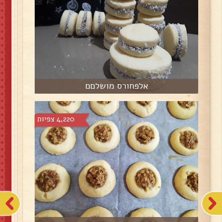
אלפחורס מושלםם
4,220 צפיות