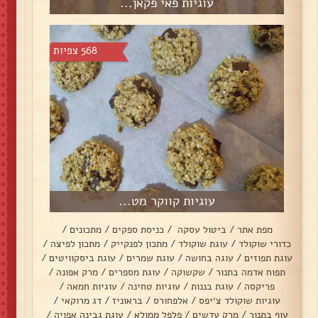
עוגיות פאי פקאן...
568 צפיות
עוגיות קווקר מט...
מפת אתר
/
ביטול עסקה
/
כניסת ספקים
/
מתכונים
/
כדורי שוקולד
/
עוגת שוקולד
/
מתכון לפנקייק
/
מתכון לפיצה
/
עוגת תפוזים
/
עוגה בחושה
/
עוגת שמרים
/
עוגת ביסקוויטים
/
תפוח אדמה בתנור
/
שקשוקה
/
עוגת מספרים
/
מרק אפונה
/
פריקסה
/
עוגת בננות
/
עוגיות טחינה
/
עוגיות חמאה
/
עוגיות שוקולד צ׳יפס
/
אלפחורס
/
בראוניז
/
דג מרוקאי
/
עוף בתנור
/
מרק עדשים
/
פלפל ממולא
/
עוגת גבינה אפויה
/