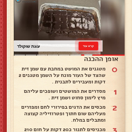
עוגת שוקולד
קרא עוד
אופן ההכנה
0
מטגנים את המושט במחבת עם שמן זית
שהצד של העור מונח על השמן מטגנים 2
דקות ומעבירים לתבנית .
1
מסדרים את המושטים ושופכים עליהם
מיץ לימון סחוט ושמן זית .
2
מכסים את הדגים בפירורי לחם ומפזרים
מעליהם שום חתוך ופטרוזיליה קצוצה
ומתבלים במלח.
3
מכניסים לתנור כ20 דקות על חום 210