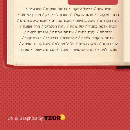
מפת אתר
/
ביטול עסקה
/
כניסת ספקים
/
מתכונים
/
כדורי שוקולד
/
עוגת שוקולד
/
מתכון לפנקייק
/
מתכון לפיצה
/
עוגת תפוזים
/
עוגה בחושה
/
עוגת שמרים
/
עוגת ביסקוויטים
/
תפוח אדמה בתנור
/
שקשוקה
/
עוגת מספרים
/
מרק אפונה
/
פריקסה
/
עוגת בננות
/
עוגיות טחינה
/
עוגיות חמאה
/
עוגיות שוקולד צ׳יפס
/
אלפחורס
/
בראוניז
/
דג מרוקאי
/
עוף בתנור
/
מרק עדשים
/
פלפל ממולא
/
עוגת גבינה אפויה
/
מתכון לאורז
/
תנאי שימוש - תקנון
/
תכנית בישול
/
אסאדו