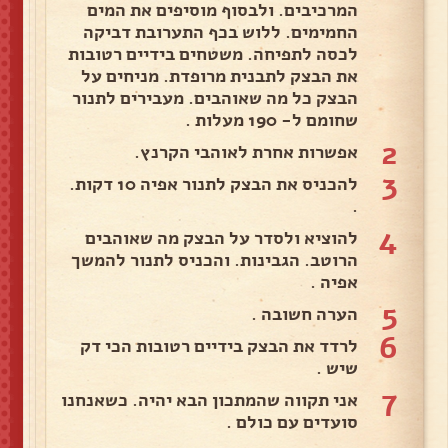
המרכיבים. ולבסוף מוסיפים את המים
החמימים. ללוש בכף התערובת דביקה
לכסה לתפיחה. משטחים בידיים רטובות
את הבצק לתבנית מרופדת. מניחים על
הבצק כל מה שאוהבים. מעבירים לתנור
שחומם ל- 190 מעלות .
2
אפשרות אחרת לאוהבי הקרנץ.
3
להכניס את הבצק לתנור אפיה 10 דקות.
.
4
להוציא ולסדר על הבצק מה שאוהבים
הרוטב. הגבינות. והכניס לתנור להמשך
אפיה .
5
הערה חשובה .
6
לרדד את הבצק בידיים רטובות הכי דק
שיש .
7
אני תקווה שהמתכון הבא יהיה. כשאנחנו
סועדים עם כולם .