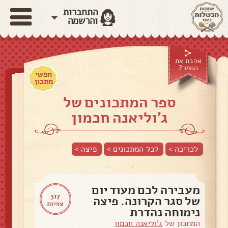
התחברות
והרשמה
אהבת את
הספר?
חפשי
מתכון
ספר המתכונים של
ג'וליאנה חכמון
לכריכה >
לכל המתכונים >
פיצה
>
מעבירה לכם מעוד יום
317
של סגר הקרונה. פיצה
צפיות
נימוחה נהדרת
המתכון של
ג'וליאנה חכמון