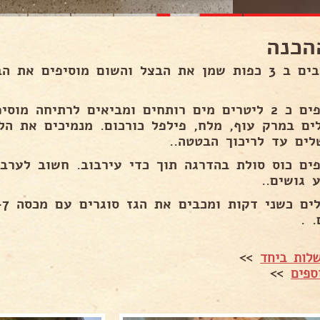
הכנה
מזהיבים ב 3 כפות שמן את הבצל והשום מוסיפים א
מוסיפים כ 2 ליטרים מים רותחים ומביאים לרתיחה מ
ים במרק עוף, מלח, פילפל כורכום. מנמיכים את הל
לים עד לריכוך הבטטה..
פים כוס סולת בהדרגה תוך כדי עירבוב. חשוב לערב
 גושים..
 .
לות ביחד
>>
ספים
>>