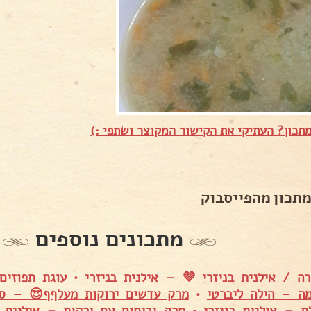
תכון? העתיקי את הקישור המקוצר ושתפי :)
מתכון מהפייסבוק
מתכונים נוספים
ה / אילנית בניזרי 💜 – אילנית בניזרי
•
עוגת תפוזים
מה – הילה ליברטי
•
מרק עדשים ירוקות מעלףף😍 – סו