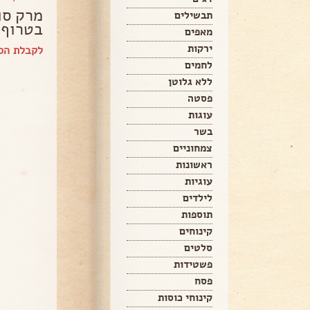
מרק סו
תבשילים
בטרוף 
מאפים
ירקות
לקבלת הספ
לחמים
ללא גלוטן
פסטה
עוגות
בשר
צמחוניים
ראשונות
עוגיות
לילדים
תוספות
קינוחים
סלטים
פשטידות
פסח
קינוחי כוסות