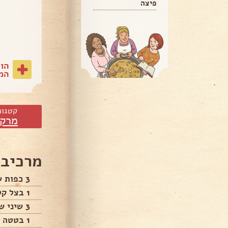
פיצה
הו
המת
קטגור
מרקי
מרכיבי
3 כפות שמן
1 בצל קטן קצוץ דק דק
3 שיני שום כתושים
1 בטטה בינונית