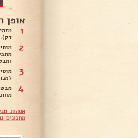
אופן ה
1
דק).
2
מתבל
ומבש
3
מוסי
למנוע
4
מחום.
אמהות מבש
מתכונים נו