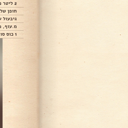
2 ליטר מים רותחים
חופן של 
גיבעול ש
מ.עוף, פ
1 כוס סולת (ח.פ.ק)