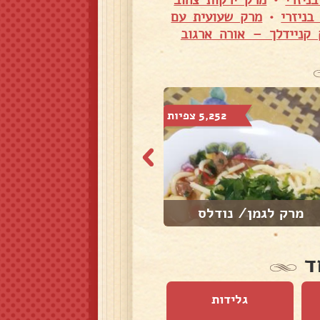
ניזרי
•
מרק ירקות צהוב
ניזרי
•
מרק שעועית עם
 קניידלך – אורה ארגוב
5,252 צפיות
3,339 צפיות
מרק לגמן/ נודלס
אוש פוצ'ה
ד
גלידות