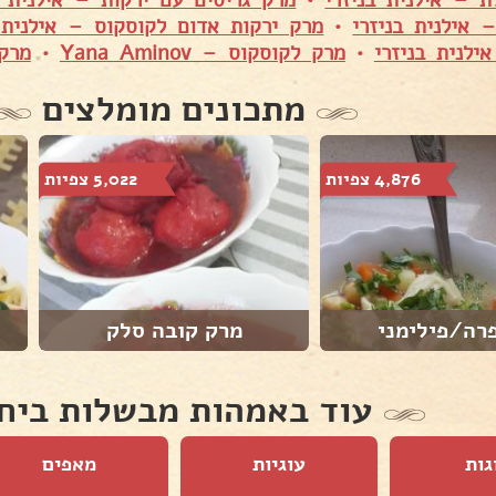
ת – אילנית בניזרי
•
מרק גריסים עם ירקות – אילנית ב
 אילנית בניזרי
•
מרק ירקות אדום לקוסקוס – אילנית ב
ילנית בניזרי
•
מרק לקוסקוס – Yana Aminov
•
מרק
מתכונים מומלצים
4,876 צפיות
5,022 צפיות
רה/פילימני
מרק קובה סלק
עוד באמהות מבשלות ביח
גות
עוגיות
מאפים