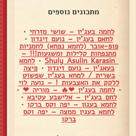
מתכונים נוספים
לחמה בעג'ין – שושי מזרחי
•
לחאם בעג'ין – נועם זיגדון
•
פופ-אובר (לחמא נפחא) לחמניות
מתנפחות קלילות ומשגעות!!! –
Shuly Asulin Karasin
•
לחמא
בעאג'ין – נועם זיגדון
•
פיצה
בשרית / למחא בעג'ין שפשוט
ללקק את האצבעות ! – נועה לוי
•
לחמה בעג'ין ❤🔥 – מוריה ❤
•
לחם בעג'ין – אלישבע עקיבא
•
לחמא בעגון – יפה וקס ברקו
•
לחמא בעגין ממצה – יפה וקס
ברקו