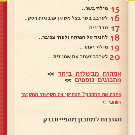
15
מילוי בשר..
16
לערבב בשר בצל מטוגן עגבניות רסק .
17
תבלינים ...
18
להניח על הפיתה ולפזר צנובר..
19
מילוי זעתר..
20
לערבב זעתר עם שמן זית...
אמהות מבשלות ביחד
>>
מתכונים נוספים
>>
אהבת את המתכון? העתיקי את הקישור המקוצר
ושתפי :)
תגובות למתכון מהפייסבוק