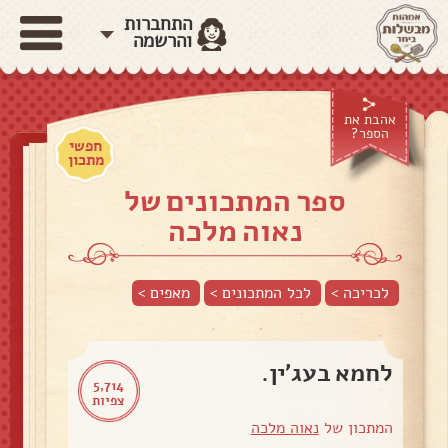
התחברות
והרשמה
אהבת את
הספר?
חפשי
מתכון
ספר המתכונים של
נאוה מלכה
לכריכה >
לכל המתכונים >
מאפים
>
לחמא בעג'ין.
5,714
צפיות
המתכון של
נאוה מלכה