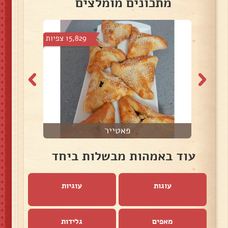
מתכונים מומלצים
פיות
15,829 צפיות
פאטייר
עוד באמהות מבשלות ביחד
עוגות
עוגיות
מאפים
גלידות