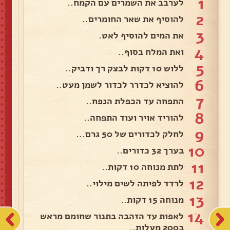
1
לערבב את השמרים עם הקמח..
2
להוסיף את שאר החומרים..
3
את המים להוסיף לאט.
4
ואת המלח בסוף..
5
ללוש 10 דקות לבצק רך ודביק..
6
להוציא לכדרר לכדור לשמן מעט..
7
התפחה עד הכפלת הנפח..
8
להוריד אויר ועוד התפחה..
9
לחלק לכדורים של 50 גרם...
10
בערך 32 כדורים..
11
לתת מנוחה 10 דקות..
12
לרדד לפיתה לשים מילוי..
13
מנוחה 15 דקות..
14
לאפות עד הזהבה בתנור שחומם מראש
ב200 מעלות..