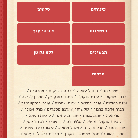
קינוחים
סלטים
פשטידות
מתכוני עוף
תבשילים
ללא גלוטן
מרקים
מפת אתר
/
ביטול עסקה
/
כניסת ספקים
/
מתכונים
/
כדורי שוקולד
/
עוגת שוקולד
/
מתכון לפנקייק
/
מתכון לפיצה
/
עוגת תפוזים
/
עוגה בחושה
/
עוגת שמרים
/
עוגת ביסקוויטים
/
תפוח אדמה בתנור
/
שקשוקה
/
עוגת מספרים
/
מרק אפונה
/
פריקסה
/
עוגת בננות
/
עוגיות טחינה
/
עוגיות חמאה
/
עוגיות שוקולד צ׳יפס
/
אלפחורס
/
בראוניז
/
דג מרוקאי
/
עוף בתנור
/
מרק עדשים
/
פלפל ממולא
/
עוגת גבינה אפויה
/
מתכון לאורז
/
תנאי שימוש - תקנון
/
תכנית בישול
/
אסאדו