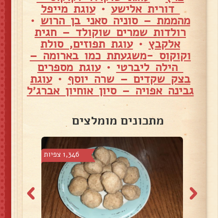
דורית אלישע
•
עוגת מייפל
מהממת – סוניה סאני בן הרוש
•
רולדות שמרים שוקולד – חגית
אלקבץ
•
עוגת תפוזים, סולת
וקוקוס -משגעתת כמו בארומה –
הילה ליברטי
•
עוגת מספרים
בצק שקדים – שרה יוסף
•
עוגת
גבינה אפויה – סיון אוחיון אברג׳ל
מתכונים מומלצים
6 צפיות
1,346 צפיות