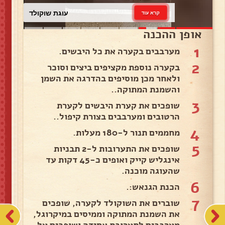
עוגת שוקולד
קרא עוד
אופן ההכנה
1
מערבבים בקערה את כל היבשים.
2
בקערה נוספת מקציפים ביצים וסוכר
ולאחר מכן מוסיפים בהדרגה את השמן
והשמנת המתוקה..
3
שופכים את קערת היבשים לקערת
הרטובים ומערבבים בצורת קיפול..
4
מחממים תנור ל-180 מעלות.
5
שופכים את התערובות ל-2 תבניות
אינגליש קייק ואופים כ-45 דקות עד
שהעוגה מוכנה.
6
הכנת הגנאש:.
7
שוברים את השוקולד לקערה, שופכים
את השמנת המתוקה וממיסים במיקרוגל,
מערבבים לתערובת אחידה ושופכים על