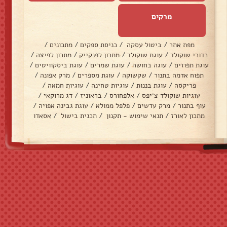
מרקים
מפת אתר
/
ביטול עסקה
/
כניסת ספקים
/
מתכונים
/
כדורי שוקולד
/
עוגת שוקולד
/
מתכון לפנקייק
/
מתכון לפיצה
/
עוגת תפוזים
/
עוגה בחושה
/
עוגת שמרים
/
עוגת ביסקוויטים
/
תפוח אדמה בתנור
/
שקשוקה
/
עוגת מספרים
/
מרק אפונה
/
פריקסה
/
עוגת בננות
/
עוגיות טחינה
/
עוגיות חמאה
/
עוגיות שוקולד צ׳יפס
/
אלפחורס
/
בראוניז
/
דג מרוקאי
/
עוף בתנור
/
מרק עדשים
/
פלפל ממולא
/
עוגת גבינה אפויה
/
מתכון לאורז
/
תנאי שימוש - תקנון
/
תכנית בישול
/
אסאדו