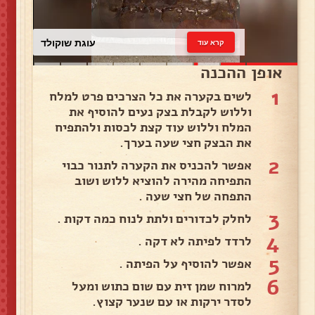
עוגת שוקולד
קרא עוד
אופן ההכנה
1
לשים בקערה את כל הצרכים פרט למלח
וללוש לקבלת בצק נעים להוסיף את
המלח וללוש עוד קצת לכסות ולהתפיח
את הבצק חצי שעה בערך.
2
אפשר להכניס את הקערה לתנור כבוי
התפיחה מהירה להוציא ללוש ושוב
התפחה של חצי שעה .
3
לחלק לכדורים ולתת לנוח כמה דקות .
4
לרדד לפיתה לא דקה .
5
אפשר להוסיף על הפיתה .
6
למרוח שמן זית עם שום כתוש ומעל
לסדר ירקות או עם שנער קצוץ.