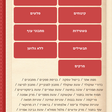
קינוחים
סלטים
פשטידות
מתכוני עוף
תבשילים
ללא גלוטן
מרקים
מפת אתר
/
ביטול עסקה
/
כניסת ספקים
/
מתכונים
/
כדורי שוקולד
/
עוגת שוקולד
/
מתכון לפנקייק
/
מתכון לפיצה
/
עוגת תפוזים
/
עוגה בחושה
/
עוגת שמרים
/
עוגת ביסקוויטים
/
תפוח אדמה בתנור
/
שקשוקה
/
עוגת מספרים
/
מרק אפונה
/
פריקסה
/
עוגת בננות
/
עוגיות טחינה
/
עוגיות חמאה
/
עוגיות שוקולד צ׳יפס
/
אלפחורס
/
בראוניז
/
דג מרוקאי
/
עוף בתנור
/
מרק עדשים
/
פלפל ממולא
/
עוגת גבינה אפויה
/