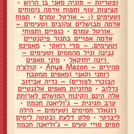
ופטריות – סוניה סאני בן הרוש
•
קציצות עוף ותפוח אדמה נימוחים
וטעימים (: – אורטל עמרם
•
תפוח
אדמה מבושלים צהובים וטעימים –
אורטל עמרם
•
כנפיים ותפוחי
אדמה אפויים בתנור פיקנטיים
וטעימים. – מדי רואקי
•
מאפינס
גבינה וניל מהממים וטעימים –
רינה יחזקאל
•
מיני מאפים
מהירים – Anya Mazon
•
קולצ׳ה
רוחני וקאני (מאפים ממטבח
הבוכרי לפורים) – נדיה אביזוב
גדלוב
•
פחזניות מאפים אלגנטיים
אלה הינם הקינוח המושלם לארוחת
ערב חגיגית – ג'וליאנה חכמון
•
רוגאלך חמימים וטעימים – הילה
ליברטי
•
סלט דלעת ובטטה לימים
חמים מויי טעים – ג'וליאנה חכמון