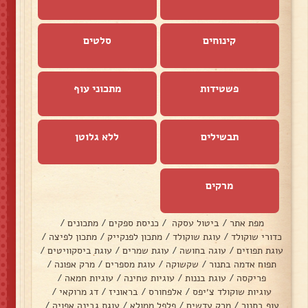
קינוחים
סלטים
פשטידות
מתכוני עוף
תבשילים
ללא גלוטן
מרקים
מפת אתר
/
ביטול עסקה
/
כניסת ספקים
/
מתכונים
/
כדורי שוקולד
/
עוגת שוקולד
/
מתכון לפנקייק
/
מתכון לפיצה
/
עוגת תפוזים
/
עוגה בחושה
/
עוגת שמרים
/
עוגת ביסקוויטים
/
תפוח אדמה בתנור
/
שקשוקה
/
עוגת מספרים
/
מרק אפונה
/
פריקסה
/
עוגת בננות
/
עוגיות טחינה
/
עוגיות חמאה
/
עוגיות שוקולד צ׳יפס
/
אלפחורס
/
בראוניז
/
דג מרוקאי
/
עוף בתנור
/
מרק עדשים
/
פלפל ממולא
/
עוגת גבינה אפויה
/