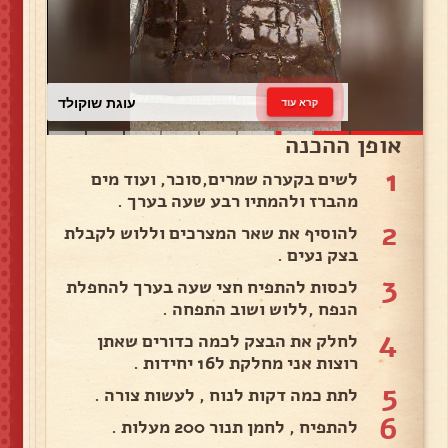
עוגת שוקולד
קרא עוד
אופן ההכנה
1
לשים בקערה שמרים,סוכר, ועוד מים
מהברז ולהמתיו רבע שעה בערך .
2
להוסיף את שאר המצרכים וללוש לקבלת
בצק נעים .
3
לכסות להתפיח חצי שעה בערך להחפלת
הנפח ,ללוש ושוב התפחה .
4
לחלק את הבצק לכמה כדורים שאתן
רוצות אני מחלקת ל16 יחידות .
5
לתת כמה דקות לנוח , לעשות צורה .
6
להתפיח , לחמן תנור 200 מעלות .