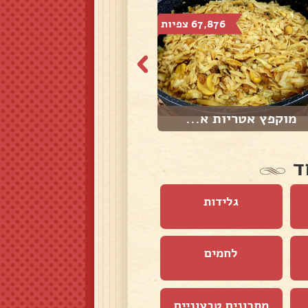
67,876 צפיות
74,635 צפיות
מוקפץ אטריות א...
אורז עם אטריות
ד
גלידות
לחמים
מתכונים טבעוניים