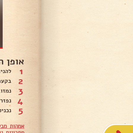
אופן ה
1
להני
2
בקער
3
נמזו
4
נפזר
5
נכניס לתנו
אמהות מבש
מתכונים נו