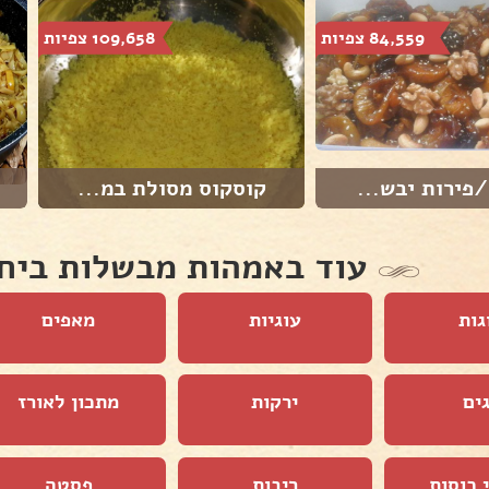
84,559 צפיות
109,658 צפיות
פירות יבש...
קוסקוס מסולת במ...
עוד באמהות מבשלות ביח
גות
עוגיות
מאפים
ים
ירקות
מתכון לאורז
 כוסות
ריבות
פסטה