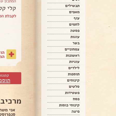
המתכון ש
תבשילים
קלי קל
מאפים
לקבלת הספ
עוף
לחמים
פסטה
עוגות
בשר
צמחוניים
הו
ראשונות
המת
עוגיות
לילדים
תוספות
קטגור
תוספ
קינוחים
סלטים
פשטידות
מרכיבי
פסח
קינוחי כוסות
אני משת
פיצה
סנפרוסט