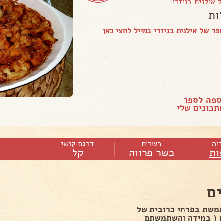
ל
אילנית בניזרי
ות
ר של אילנית בניזרי במייל
לחצי כאן
ספה לספר
כונים שלי
יה
כשרות
דרגת קושי
ות
כשר פרווה
קל
ם
משת בפרחי כרובית של
 ( במידה והשתמשתם