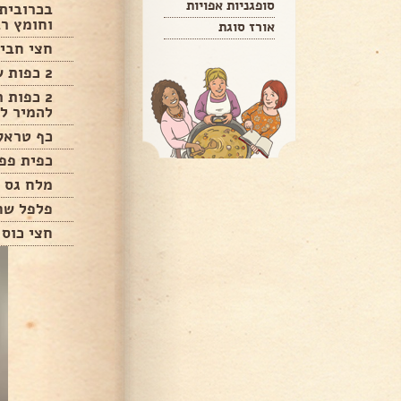
סופגניות אפויות
בכרובית 
וחומץ רב
אורז סוגת
חצי חביל
2 כפות שמן זית
2 כפות 
להמיר לצ
כף טראק
כפית פפ
מלח גס
פלפל שח
חצי כוס 