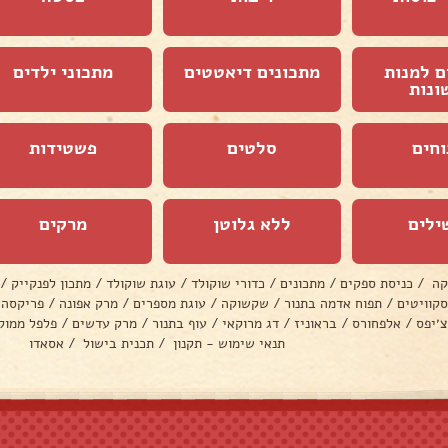
ם למנות
מתכונים דיאטטים
מתכוני ילדים
ונות
וחים
סלטים
פשטידות
ילים
ללא גלוטן
מרקים
קה
/
כניסת ספקים
/
מתכונים
/
כדורי שוקולד
/
עוגת שוקולד
/
מתכון לפנקייק
/
סקוויטים
/
תפוח אדמה בתנור
/
שקשוקה
/
עוגת מספרים
/
מרק אפונה
/
פריקסה
צ׳יפס
/
אלפחורס
/
בראוניז
/
דג מרוקאי
/
עוף בתנור
/
מרק עדשים
/
פלפל ממול
תנאי שימוש - תקנון
/
תכנית בישול
/
אסאדו