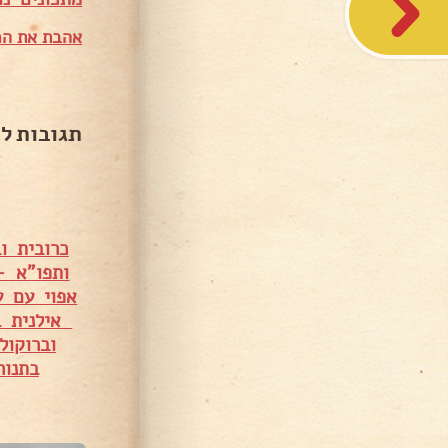
אהבת את המ
תגובות ל
כרובית ו
ותפו"א –
אפוי עם 
אילנית בנ
וברוקול
בתנו