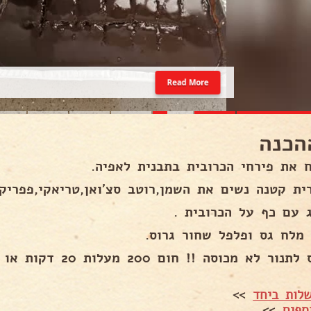
Read More
הכנה
ח את פירחי הכרובית בתבנית לאפיה.
ית קטנה נשים את השמן,רוטב סצ'ואן,טריאקי,פפריק
ג עם כף על הכרובית .
 מלח גס ופלפל שחור גרוס.
ר לא מכוסה !! חום 200 מעלות 20 דקות או עד שמזהיב יפה .
לות ביחד
>>
ספים
>>