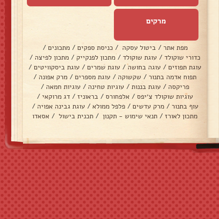
מרקים
מפת אתר
/
ביטול עסקה
/
כניסת ספקים
/
מתכונים
/
כדורי שוקולד
/
עוגת שוקולד
/
מתכון לפנקייק
/
מתכון לפיצה
/
עוגת תפוזים
/
עוגה בחושה
/
עוגת שמרים
/
עוגת ביסקוויטים
/
תפוח אדמה בתנור
/
שקשוקה
/
עוגת מספרים
/
מרק אפונה
/
פריקסה
/
עוגת בננות
/
עוגיות טחינה
/
עוגיות חמאה
/
עוגיות שוקולד צ׳יפס
/
אלפחורס
/
בראוניז
/
דג מרוקאי
/
עוף בתנור
/
מרק עדשים
/
פלפל ממולא
/
עוגת גבינה אפויה
/
מתכון לאורז
/
תנאי שימוש - תקנון
/
תכנית בישול
/
אסאדו