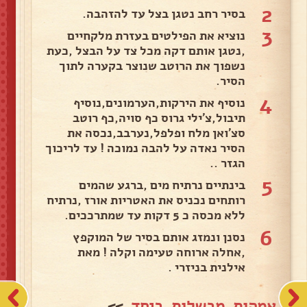
2
בסיר רחב נטגן בצל עד להזהבה.
3
נוציא את הפילטים בעזרת מלקחיים
,נטגן אותם דקה מכל צד על הבצל ,כעת
נשפוך את הרוטב שנוצר בקערה לתוך
הסיר.
4
נוסיף את הירקות,הערמונים,נוסיף
תיבול,צ'ילי גרוס כף סויה,כף רוטב
סצ'ואן מלח ופלפל,נערבב,נכסה את
הסיר נאדה על להבה נמוכה ! עד לריכוך
הגזר ..
5
בינתיים נרתיח מים ,ברגע שהמים
רותחים נכניס את האטריות אורז ,נרתיח
ללא מכסה כ 5 דקות עד שמתרככים.
6
נסנן ונמזג אותם בסיר של המוקפץ
,אחלה ארוחה טעימה וקלה ! מאת
אילנית בניזרי .
אמהות מבשלות ביחד
>>