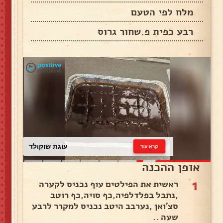
מלח לפי הטעם
רבע כפית פ.שחור גרוס
עוגת שוקולד
קרא עוד
אופן ההכנה
1
ראשית את הפילטים עוף נכניס לקערה
,נתבל בפלדלפיה,כף סויה,כף רוטב
סצ'ואן ,נערבב היטב נכניס למקרר לרבע
שעה ..