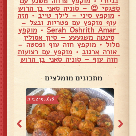
בניזרי
•
מוקפץ פרווה משגע עם
ספגטי 😍 – סוניה סאני בן הרוש
•
מוקפץ סיני – לילך טייב
•
חזה
עוף מוקפץ עם פטריות ובצל –
Serah Oshrith Amar
•
מוקפץ
סינטה משגעעע – סיון אסולין
מלול
•
מוקפץ חזה עוף ופסטה –
אורה ארגוב
•
מוקפץ עם רצועות
חזה עוף – סוניה סאני בן הרוש
מתכונים מומלצים
פיות
195,826 צפיות