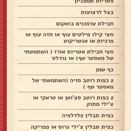
פטריות שמפניון
בצל לרצועות
חבילת ערמונים בואקום
חצי קילו פילטים עוף או חזה עוף או
פרגיות או אנטריקוט
חצי חבילת אטריות אורז ( השתמשתי
של מאסטר שף) או נודלס
כף שמן
2 כפות רוטב סויה (השתמשתי של
מאסטר שף )
2 כפות רוטב סצ'ואן או טראקי או
צ'ילי מתוק
כפית תבלין פלדלפיה
כפית תבלין צ'ילי גרוס או פפריקה