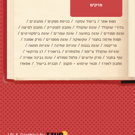
מרקים
מפת אתר
/
ביטול עסקה
/
כניסת ספקים
/
מתכונים
/
כדורי שוקולד
/
עוגת שוקולד
/
מתכון לפנקייק
/
מתכון לפיצה
/
עוגת תפוזים
/
עוגה בחושה
/
עוגת שמרים
/
עוגת ביסקוויטים
/
תפוח אדמה בתנור
/
שקשוקה
/
עוגת מספרים
/
מרק אפונה
/
פריקסה
/
עוגת בננות
/
עוגיות טחינה
/
עוגיות חמאה
/
עוגיות שוקולד צ׳יפס
/
אלפחורס
/
בראוניז
/
דג מרוקאי
/
עוף בתנור
/
מרק עדשים
/
פלפל ממולא
/
עוגת גבינה אפויה
/
מתכון לאורז
/
תנאי שימוש - תקנון
/
תכנית בישול
/
אסאדו