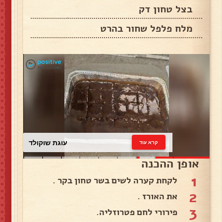
בצל טחון דק
מלח פלפל שחור בהרט
עוגת שוקולד
קרא עוד
אופן ההכנה
1
לקחת קערה לשים בשר טחון בקר .
2
את האורז .
3
פירורי לחם פטרוזליה.