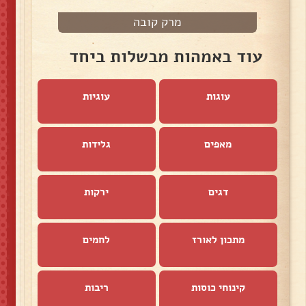
מרק קובה
א
עוד באמהות מבשלות ביחד
עוגות
עוגיות
מאפים
גלידות
דגים
ירקות
מתכון לאורז
לחמים
קינוחי כוסות
ריבות