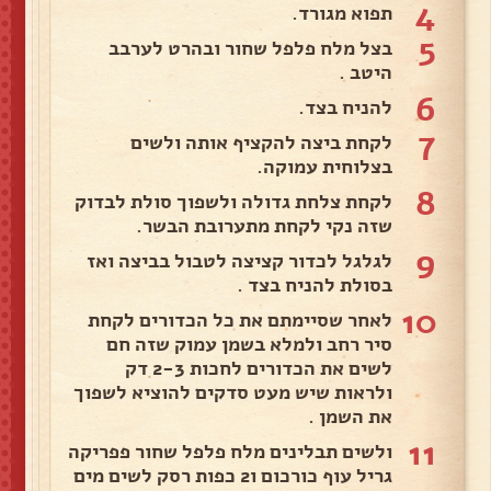
4
תפוא מגורד.
5
בצל מלח פלפל שחור ובהרט לערבב
היטב .
6
להניח בצד.
7
לקחת ביצה להקציף אותה ולשים
בצלוחית עמוקה.
8
לקחת צלחת גדולה ולשפוך סולת לבדוק
שזה נקי לקחת מתערובת הבשר.
9
לגלגל לכדור קציצה לטבול בביצה ואז
בסולת להניח בצד .
10
לאחר שסיימתם את כל הכדורים לקחת
סיר רחב ולמלא בשמן עמוק שזה חם
לשים את הכדורים לחכות 2-3 דק
ולראות שיש מעט סדקים להוציא לשפוך
את השמן .
11
ולשים תבלינים מלח פלפל שחור פפריקה
גריל עוף כורכום ו2 כפות רסק לשים מים