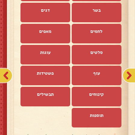
בשר
דגים
לחמים
מאפים
סלטים
עוגות
עוף
פשטידות
קינוחים
תבשילים
תוספות