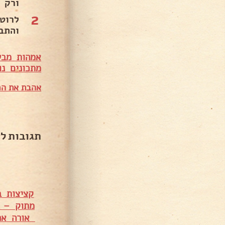
ורק תוסיפו 3
2
והתבל
אמהות מבש
מתכונים נו
אהבת את המ
תגובות ל
קציצות ב
מתוק – מ
אורה אר