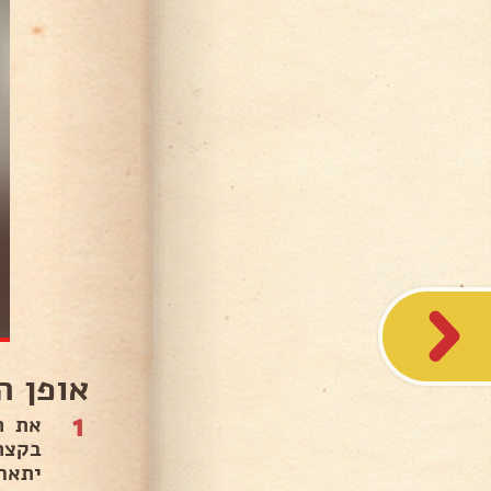
אופן ה
1
את ה
בקצה
יתאח