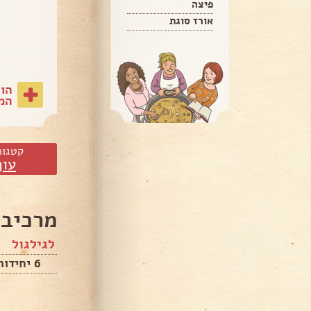
פיצה
אורז סוגת
הו
המת
קטגור
עוף
מרכיבי
לגילגול
6 יחידות שניצל פרוס דק