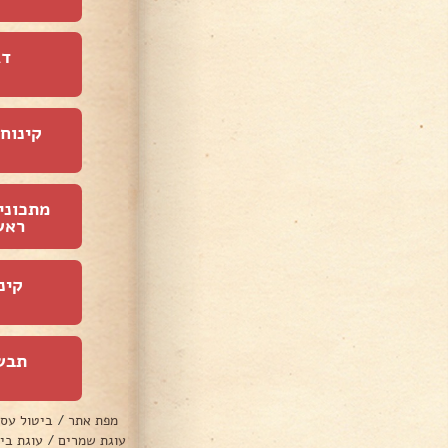
דג
קינוחי
מתכוני
ראש
קינ
תבש
מפת אתר
/
ביטול עס
עוגת שמרים
/
עוגת בי