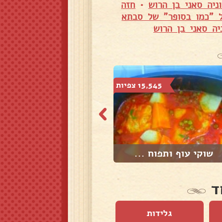
יה סאני בן הרוש
•
חזה
ל "כמו בסופר" של סבתא
יה סאני בן הרוש
15,545 צפיות
30,565 צפיות
שוקי עוף ותפוח ...
קציצות עוף ותפו...
ד
גלידות