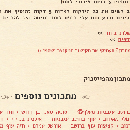
 כפות פירורי לחם).
לרוטב לשים את כל הירקות לאדות 5
ינים ורבע כוס עלי כרפס לתת רתיחה ואז להכניס את הרולד
לות ביחד
>>
ספים
>>
תכון? העתיקי את הקישור המקוצר ושתפי :)
מתכון מהפייסבוק
מתכונים נוספים
רוטב עגבניות מעלף😍 – סוניה סאני בן הרוש
•
חזה ע
לי מאירוב
•
עוף ברוטב עגבניות – אילנית בניזרי
•
חז
גוב
•
קציצות עוף ברוטב – אורטל עמרם
•
חזה עוף מו