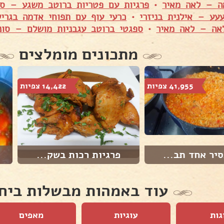
ה – לאה מאיר
•
פרגיות עם פטריות ברוטב משגע – סונ
עע – אילנית בניזרי
•
כרעי עוף עם תפוחי אדמה בגרי
אה – לאה מאיר
•
ספגטי ברוטב עגבניות מושלם – סונ
מתכונים מומלצים
41,955 צפיות
14,422 צפיות
יר אחד תב...
פרגיות רכות בשק...
עוד באמהות מבשלות ביח
גות
עוגיות
מאפים