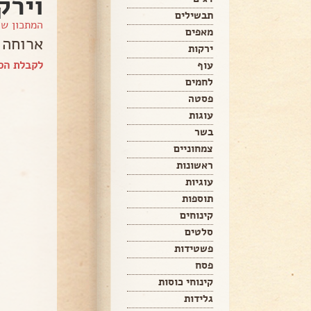
וירק
תבשילים
המתכון ש
מאפים
ארוחה 
ירקות
לקבלת הס
עוף
לחמים
פסטה
עוגות
בשר
צמחוניים
ראשונות
עוגיות
תוספות
קינוחים
סלטים
פשטידות
פסח
קינוחי כוסות
גלידות