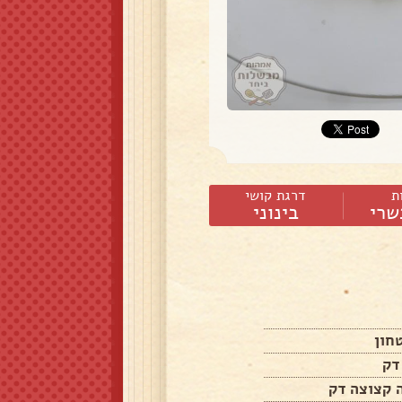
ת
דרגת קושי
שרי
בינוני
חון