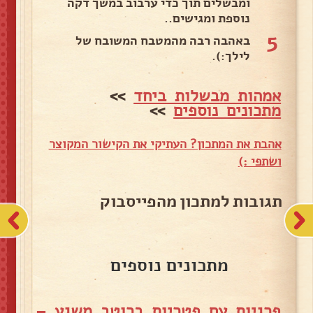
ומבשלים תוך כדי ערבוב במשך דקה
נוספת ומגישים..
5
באהבה רבה מהמטבח המשובח של
לילך:).
אמהות מבשלות ביחד
>>
מתכונים נוספים
>>
אהבת את המתכון? העתיקי את הקישור המקוצר
ושתפי :)
תגובות למתכון מהפייסבוק
מתכונים נוספים
פרגיות עם פטריות ברוטב משגע –