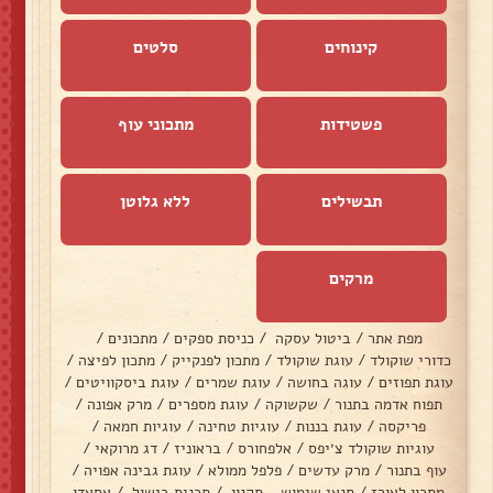
קינוחים
סלטים
פשטידות
מתכוני עוף
תבשילים
ללא גלוטן
מרקים
מפת אתר
/
ביטול עסקה
/
כניסת ספקים
/
מתכונים
/
כדורי שוקולד
/
עוגת שוקולד
/
מתכון לפנקייק
/
מתכון לפיצה
/
עוגת תפוזים
/
עוגה בחושה
/
עוגת שמרים
/
עוגת ביסקוויטים
/
תפוח אדמה בתנור
/
שקשוקה
/
עוגת מספרים
/
מרק אפונה
/
פריקסה
/
עוגת בננות
/
עוגיות טחינה
/
עוגיות חמאה
/
עוגיות שוקולד צ׳יפס
/
אלפחורס
/
בראוניז
/
דג מרוקאי
/
עוף בתנור
/
מרק עדשים
/
פלפל ממולא
/
עוגת גבינה אפויה
/
מתכון לאורז
/
תנאי שימוש - תקנון
/
תכנית בישול
/
אסאדו