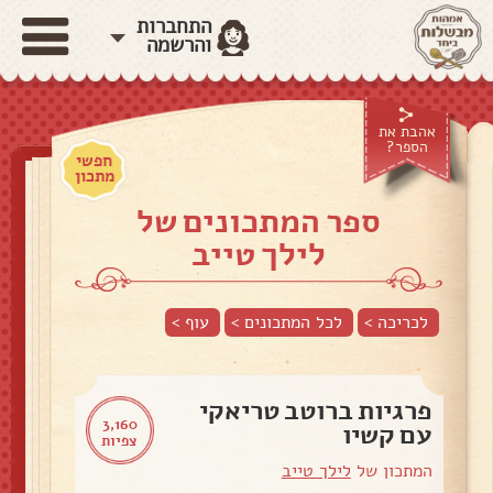
התחברות
והרשמה
אהבת את
הספר?
חפשי
מתכון
ספר המתכונים של
לילך טייב
לכריכה >
לכל המתכונים >
עוף
>
פרגיות ברוטב טריאקי
3,160
עם קשיו
צפיות
המתכון של
לילך טייב