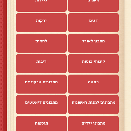
מאפים
גלידות
דגים
ירקות
מתכון לאורז
לחמים
קינוחי כוסות
ריבות
פסטה
מתכונים טבעוניים
מתכונים למנות ראשונות
מתכונים דיאטטים
מתכוני ילדים
תוספות