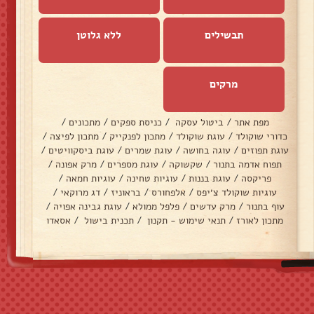
תבשילים
ללא גלוטן
מרקים
מפת אתר
/
ביטול עסקה
/
כניסת ספקים
/
מתכונים
/
כדורי שוקולד
/
עוגת שוקולד
/
מתכון לפנקייק
/
מתכון לפיצה
/
עוגת תפוזים
/
עוגה בחושה
/
עוגת שמרים
/
עוגת ביסקוויטים
/
תפוח אדמה בתנור
/
שקשוקה
/
עוגת מספרים
/
מרק אפונה
/
פריקסה
/
עוגת בננות
/
עוגיות טחינה
/
עוגיות חמאה
/
עוגיות שוקולד צ׳יפס
/
אלפחורס
/
בראוניז
/
דג מרוקאי
/
עוף בתנור
/
מרק עדשים
/
פלפל ממולא
/
עוגת גבינה אפויה
/
מתכון לאורז
/
תנאי שימוש - תקנון
/
תכנית בישול
/
אסאדו