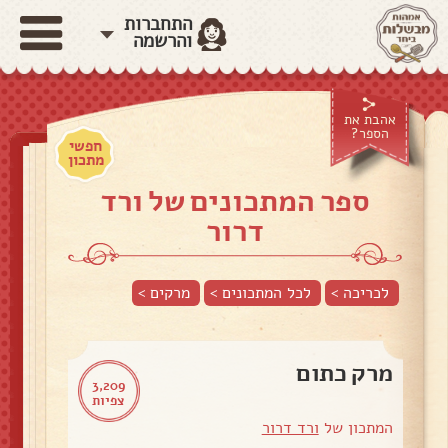
התחברות
והרשמה
אהבת את
הספר?
חפשי
מתכון
ספר המתכונים של ורד
דרור
לכריכה >
לכל המתכונים >
מרקים
>
מרק כתום
3,209
צפיות
המתכון של
ורד דרור