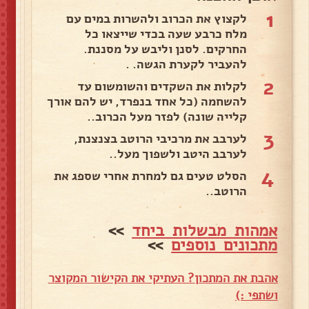
1
לקצוץ את הכרוב ולהשרות במים עם
מלח כרבע שעה בכדי שייצאו כל
החרקים. לסנן וליבש על מסננת.
להעביר לקערת הגשה. .
2
לקלות את השקדים והשומשום עד
להשחמה (כל אחד בנפרד, יש להם אורך
קלייה שונה) לפזר מעל הכרוב..
3
לערבב את מרכיבי הרוטב בצנצנת,
לערבב היטב ולשפוך מעל..
4
הסלט טעים גם למחרת אחרי שספג את
הרוטב..
אמהות מבשלות ביחד
>>
מתכונים נוספים
>>
אהבת את המתכון? העתיקי את הקישור המקוצר
ושתפי :)