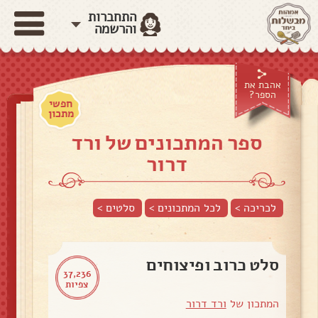
התחברות
והרשמה
אהבת את
הספר?
חפשי
מתכון
ספר המתכונים של ורד
דרור
לכריכה >
לכל המתכונים >
סלטים
>
סלט כרוב ופיצוחים
37,236
צפיות
המתכון של
ורד דרור