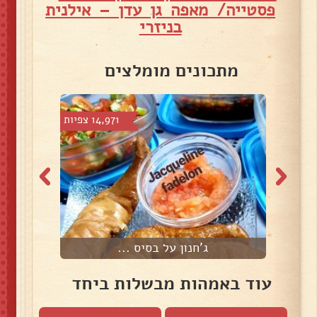
פסטייה/ מאפה גן עדן – אילנית
בניזרי
מתכונים מומלצים
צפיות
14,971 צפיות
ג'חנון על בסיס ...
מ
עוד באמהות מבשלות ביחד