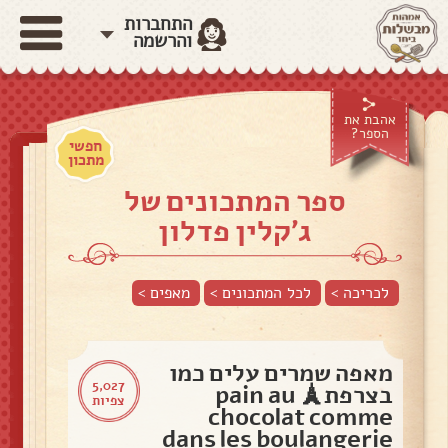
התחברות
והרשמה
אהבת את
הספר?
חפשי
מתכון
ספר המתכונים של
ג'קלין פדלון
לכריכה >
לכל המתכונים >
מאפים
>
מאפה שמרים עלים כמו
5,027
בצרפת🗼 pain au
צפיות
chocolat comme
dans les boulangerie