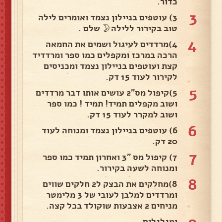
כדור.
3
3) עוטפים בניילון נצמד ואומרים לילה
טוב בקירור ללילה🌛 שלם .
4
4)מרדדים לעיגול ושמים את החמאה
הרכה במרכז ומקפלים כמו ספר ומרדדיד
קצת ועוטפים בניילון נצמד ומכניסים
לקירור לעוד 15 דק.
5
5)קיפול מס"2 עושים אותו דבר מרדדים
ושוב מקפלים תמיד! תמיד ! כמו ספר
ושוב למקרר לעוד 15 דק.
6
6) עוטפים בניילון נצמד ומנוחה לעוד
20 דק.
7
7) קיפול מס "3 ואחרון תמיד כמו ספר
ומנוחה לשעה בקירור.
8
8)מחלקים את הבצק ל2 חלקים שווים
ומרדדים למלבן לעובי של 3 מלימטר
מניחים 2 אצבעות שוקולד בכל קצה.
ומגלגלים.