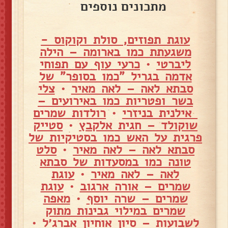
מתכונים נוספים
עוגת תפוזים, סולת וקוקוס -
משגעתת כמו בארומה – הילה
ליברטי
•
כרעי עוף עם תפוחי
אדמה בגריל "כמו בסופר" של
סבתא לאה – לאה מאיר
•
צלי
בשר ופטריות כמו באירועים –
אילנית בניזרי
•
רולדות שמרים
שוקולד – חגית אלקבץ
•
סטייק
פרגית על האש כמו בסטיקיות של
סבתא לאה – לאה מאיר
•
סלט
טונה כמו במסעדות של סבתא
לאה – לאה מאיר
•
עוגת
שמרים – אורה ארגוב
•
עוגת
שמרים – שרה יוסף
•
מאפה
שמרים במילוי גבינות מתוק
לשבועות – סיון אוחיון אברג׳ל
•