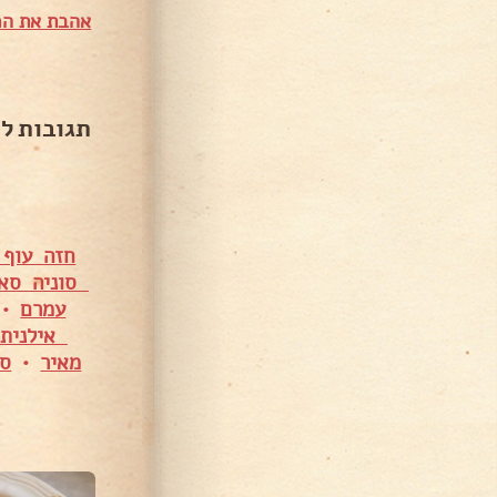
אהבת את המ
תגובות ל
חזה עוף 
סוניה סאנ
עמרם
•
אילנית 
מאיר
•
ספ