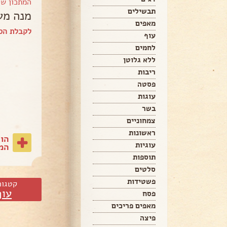
המתכון ש
תבשילים
מנה מע
מאפים
לקבלת הספ
עוף
לחמים
ללא גלוטן
ריבות
פסטה
עוגות
בשר
צמחוניים
ראשונות
הו
עוגיות
המת
תוספות
סלטים
פשטידות
קטגור
עוף
פסח
מאפים פריכים
פיצה