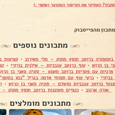
תכון? העתיקי את הקישור המקוצר ושתפי :)
מתכון מהפייסבוק
מתכונים נוספים
בטמפורה ברוטב חמוץ מתוק – מלי מאירוב
•
קציצות ב
י בן הרוש
•
עוף ברוטב עגבניות – אילנית בניזרי
•
קצ
פרגיות עם פטריות ברוטב משגע – סוניה סאני בן הרוש
בניזרי
•
כרעי עוף עם תפוחי אדמה בגריל "כמו בסופ
גטי ברוטב עגבניות מושלם – סוניה סאני בן הרוש
•
ח
אורה ארגוב
•
כנפיים מטוגנות ברוטב חמוץ מתוק – Yana Aminov
מתכונים מומלצים