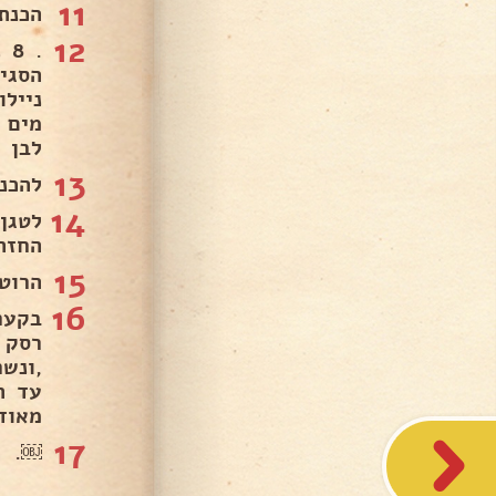
11
הכנת 
12
. 
הסגי
נייל
לבן ל
13
להכנת
14
לטגן
החזה
15
הרוטב
16
עד ה
מאוד 
17
￼.