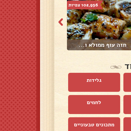
102,956 צפיות
49,970 צפיות
חזה עוף ממולא ו...
עוף עם ספגטי בס...
ד
גלידות
לחמים
מתכונים טבעוניים