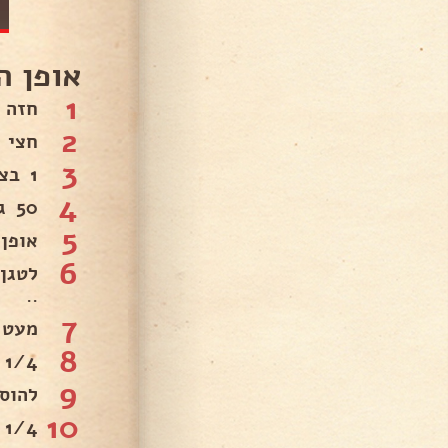
אופן ה
1
חזה 
2
חצי 
3
1 בצל מטוגן.
4
50 גרם צנוברים מטוגנים .
5
אופן 
6
לטגן
..
7
מעט אגוז מ
8
1/4 כפית מלח.
9
להוס
10
1/4 כפית בהרט... .