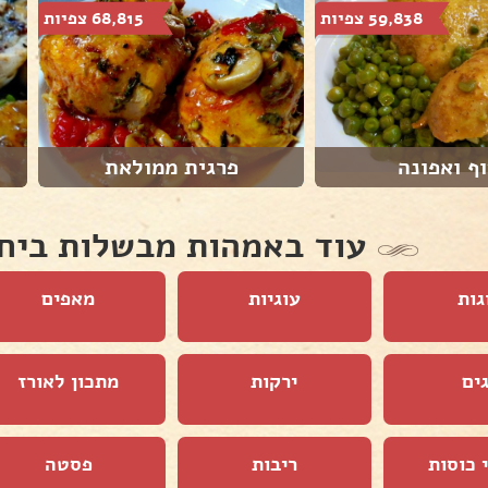
59,838 צפיות
68,815 צפיות
ף ואפונה
פרגית ממולאת
עוד באמהות מבשלות ביח
גות
עוגיות
מאפים
ים
ירקות
מתכון לאורז
 כוסות
ריבות
פסטה