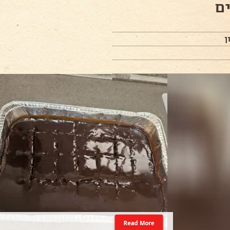
ם
ן
Read More