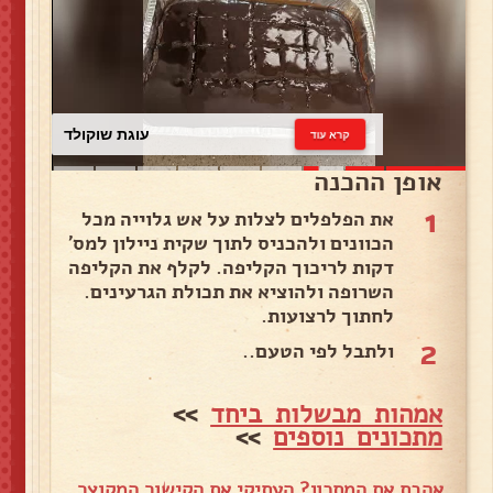
עוגת שוקולד
קרא עוד
אופן ההכנה
1
את הפלפלים לצלות על אש גלוייה מכל
הכוונים ולהכניס לתוך שקית ניילון למס'
דקות לריכוך הקליפה. לקלף את הקליפה
השרופה ולהוציא את תכולת הגרעינים.
לחתוך לרצועות.
2
ולתבל לפי הטעם..
אמהות מבשלות ביחד
>>
מתכונים נוספים
>>
אהבת את המתכון? העתיקי את הקישור המקוצר