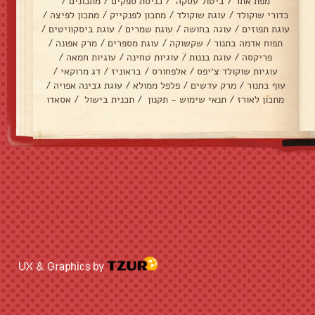
מפת אתר
/
ביטול עסקה
/
כניסת ספקים
/
מתכונים
/
כדורי שוקולד
/
עוגת שוקולד
/
מתכון לפנקייק
/
מתכון לפיצה
/
עוגת תפוזים
/
עוגה בחושה
/
עוגת שמרים
/
עוגת ביסקוויטים
/
תפוח אדמה בתנור
/
שקשוקה
/
עוגת מספרים
/
מרק אפונה
/
פריקסה
/
עוגת בננות
/
עוגיות טחינה
/
עוגיות חמאה
/
עוגיות שוקולד צ׳יפס
/
אלפחורס
/
בראוניז
/
דג מרוקאי
/
עוף בתנור
/
מרק עדשים
/
פלפל ממולא
/
עוגת גבינה אפויה
/
מתכון לאורז
/
תנאי שימוש - תקנון
/
תכנית בישול
/
אסאדו