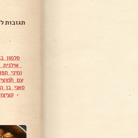
תגובות ל
סלמון ב
אילנית ב
ומיני תפו
עם חמוציו
סאני בן ה
•
קציצו
135,7 צפיות
57,925 צפיות