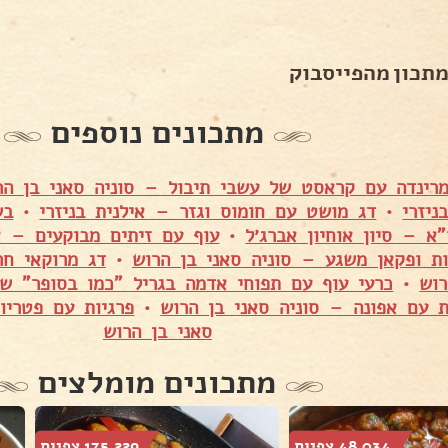
מתכון מהפייסבוק
מתכונים נוספים
מרינדה עם קראסט של עשבי תיבול – סוניה סאני בן הר
ניזרי
•
דג מושט עם חומוס וגזר – אילנית בניזרי
•
"א – סיון אוחיון אברג׳ל
•
עוף עם זיתים מבוקעים – אי
ת ופקאן משגע – סוניה סאני בן הרוש
•
דג מרוקאי חר
רוש
•
כרעי עוף עם תפוחי אדמה בגריל "כמו בסופר" 
ת עם אפונה – סוניה סאני בן הרוש
•
פרגיות עם פטריו
סאני בן הרוש
מתכונים מומלצים
48,034 צפיות
175,229 צפיות