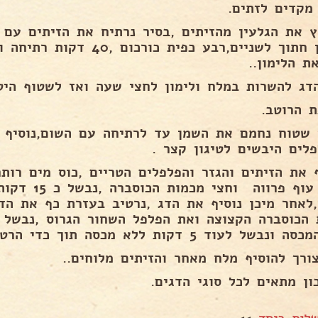
מקדים לזתים.
ץ את הגלעין מהזיתים ,בסיר נרתיח את הזיתים עם מ
לימון חתוך לשניים,רבע כפית כ
ת הלימון..
דג להשרות במלח ולימון לחצי שעה ואז לשטוף היט
ת הרוטב.
 שטוח נחמם את השמן עד לרתיחה עם השום,נוסיף א
פלים היבשים לטיגון קצר .
ף את הזיתים והגזר והפלפלים הטריים ,כוס מים רו
מרק עוף פרווה 
,לאחר מיכן נוסיף את הדג ,נרטיב בעזרת כף את הד
של לעוד 5 דקות ללא מכסה תוך כדי הרטבת הדג עם הרוטב ..
צורך להוסיף מלח מאחר והזיתים מלוחים..
ון מתאים לכל סוגי הדגים.