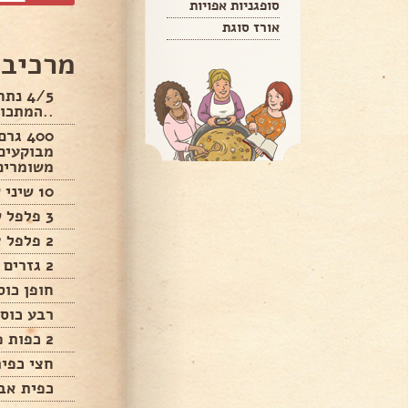
סופגניות אפויות
אורז סוגת
מרכיבי
4/5 נ
..המתכון
400 ג
מבוקעים
משומרים
10 שיני שום טרי
3 פלפל שאטה יבש חריף
2 פלפל צ'ילי טרי חריף
2 גזרים חתוכים לרצועות (אופציה)
חופן כוס
רבע כוס
2 כפות פפריקה מרוקאית
חצי כפית
כפית אב