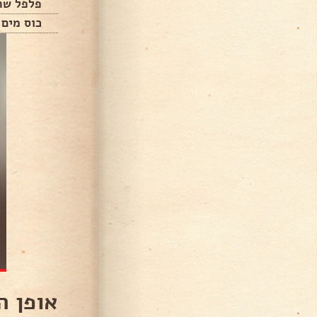
פלפל שח
כוס מים 
אופן ה