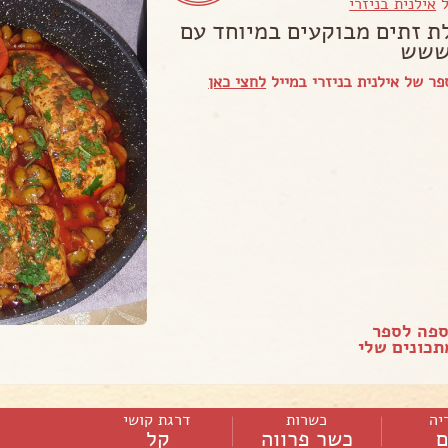
ל
אילנית בניזרי
לת זתים מבוקעים במיוחד עם
ששש
ר של אילנית בניזרי במייל
לחצי כאן
ספה לספר
כונים שלי
יה
כשרות
דרגת קושי
ם
כשר פרווה
קל