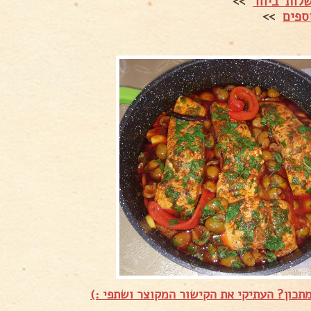
לות ביחד
>>
ספים
>>
תכון? העתיקי את הקישור המקוצר ושתפי :)