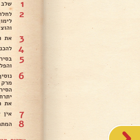
1
שלב 
2
לחלו
והוצא
3
את ה
4
להכנ
5
בסיר
והפל
6
נוסי
הסיר
את המכסה ונב
7
אין 
8
המתכ