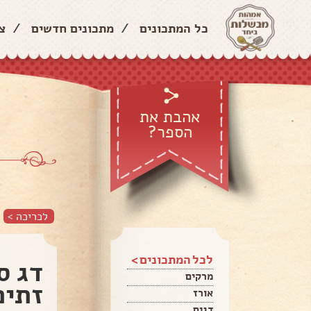
כל המתכונים
/
מתכונים חדשים
/
צ
אהבת את
הספר?
לכריכה >
לכל המתכונים >
דג ס
מרקים
זתים
אורז
דגים