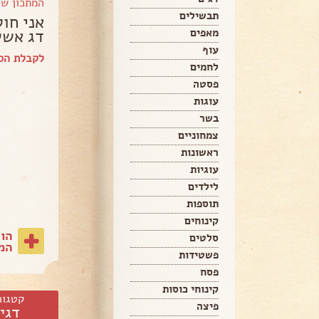
המתכון ש
תבשילים
אני חו
דג אש
מאפים
עוף
לקבלת הספ
לחמים
פסטה
עוגות
בשר
צמחוניים
ראשונות
עוגיות
לילדים
תוספות
קינוחים
הו
סלטים
המת
פשטידות
פסח
קינוחי כוסות
קטגור
פיצה
דגי