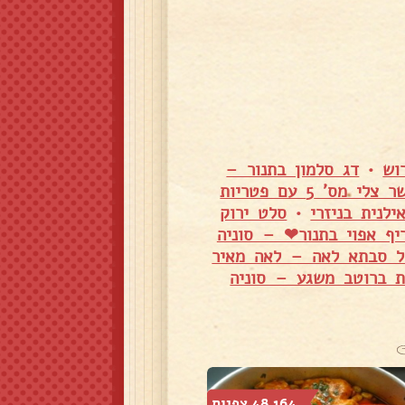
וש
•
דג סלמון בתנור –
בשר צלי מס' 5 עם פטריות
לנית בניזרי
•
סלט ירוק
יף אפוי בתנור❤ – סוניה
של סבתא לאה – לאה מאיר
ת ברוטב משגע – סוניה
48,164 צפיות
78,288 צפיות