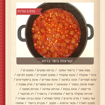
2,679 צפיות
קציצות בשר ברוט...
מפת אתר
/
ביטול עסקה
/
כניסת ספקים
/
מתכונים
/
כדורי שוקולד
/
עוגת שוקולד
/
מתכון לפנקייק
/
מתכון לפיצה
/
עוגת תפוזים
/
עוגה בחושה
/
עוגת שמרים
/
עוגת ביסקוויטים
/
תפוח אדמה בתנור
/
שקשוקה
/
עוגת מספרים
/
מרק אפונה
/
פריקסה
/
עוגת בננות
/
עוגיות טחינה
/
עוגיות חמאה
/
עוגיות שוקולד צ׳יפס
/
אלפחורס
/
בראוניז
/
דג מרוקאי
/
עוף בתנור
/
מרק עדשים
/
פלפל ממולא
/
עוגת גבינה אפויה
/
מתכון לאורז
/
תנאי שימוש - תקנון
/
תכנית בישול
/
אסאדו