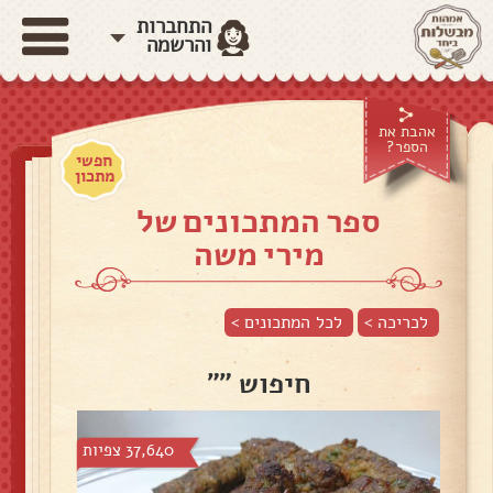
התחברות
והרשמה
אהבת את
הספר?
חפשי
מתכון
ספר המתכונים של
מירי משה
לכריכה >
לכל המתכונים >
חיפוש ""
37,640 צפיות