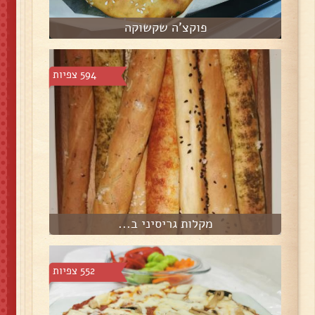
פוקצ'ה שקשוקה
594 צפיות
מקלות גריסיני ב...
552 צפיות