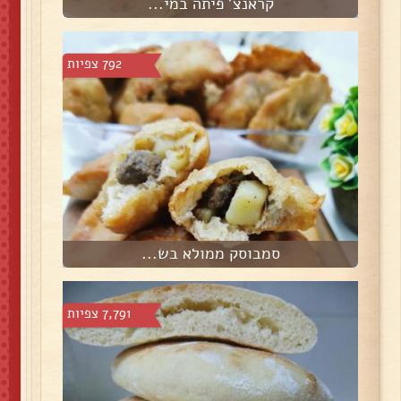
קראנצ' פיתה במי...
792 צפיות
סמבוסק ממולא בש...
7,791 צפיות