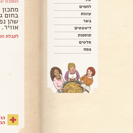
המתכון ש
לחמים
מתכון ל
בחום ג
עוגות
שהן נפ
בשר
אוויר.
דיאטטים
תוספות
לקבלת הס
סלטים
פסח
הו
המת