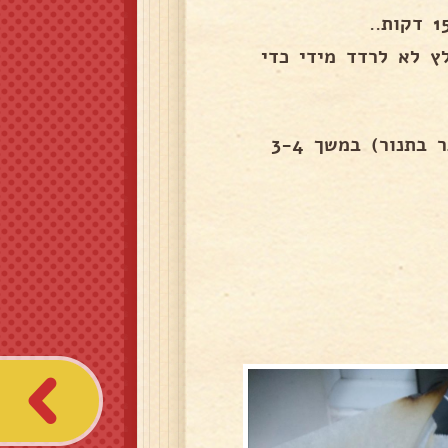
ץ לא לרדד מידי כדי
אופים בתנור שחומם מראש על 250° (במדף העליון ביותר בתנור) במשך 3-4