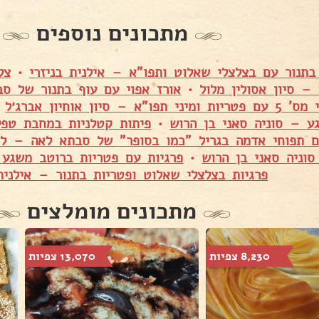
מתכונים נוספים
בתנור עם בצלצלי שאלוט ותפו"א – אילנית בניזרי
•
צל
– סיון אסולין מלול
•
אורז אפוי עם עוף בתנור של ס
פו"א – סיון אוחיון אברג׳ל
•
ע – סוניה סאני בן הרוש
•
פיתות קטלניות במחבת טפל
ם תפוחי אדמה בגריל "כמו בסופר" של סבתא לאה – ל
סוניה סאני בן הרוש
•
פרגיות עם פטריות ברוטב משגע 
פרגיות בצלצלי שאלוט ופטריות בתנור – אילנית 
מתכונים מומלצים
8,230 צפיות
13,070 צפיות