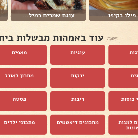
פילו בקיפו...
עוגת שמרים במיל...
עוד באמהות מבשלות ביח
גות
עוגיות
מאפים
ים
ירקות
מתכון לאורז
 כוסות
ריבות
פסטה
ם למנות
מתכונים דיאטטים
מתכוני ילדים
ונות