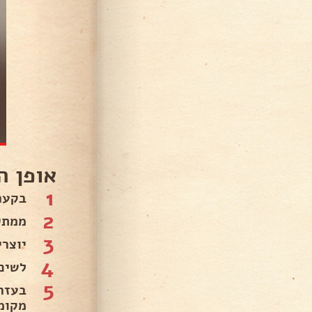
אופן ה
1
בקער
2
ממתינים 3 דקות שהשמרים ית
3
יוצר
4
לשים
5
מקומ