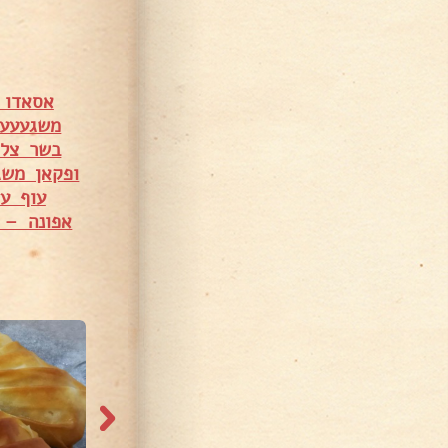
אסאדו 
משגעעע 
בשר צלי מס' 5 עם פטריות ומיני ת
ופקאן משג
עוף ע
אפונה – 
53,83 צפיות
37,639 צפיות