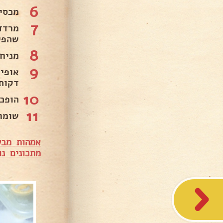
6
מכסים
7
מרדד
שהפי
8
מניחים בכל פע
9
דקות.
10
הופכים
11
שומר
אמהות מבש
מתכונים נו