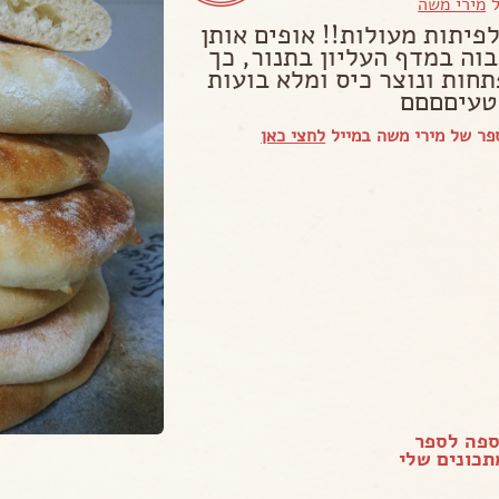
ל
מירי משה
פיתות מעולות!! אופים אותן
בוה במדף העליון בתנור, כך
תחות ונוצר כיס ומלא בועות
 טעיםםםם
פר של מירי משה במייל
לחצי כאן
ספה לספר
כונים שלי