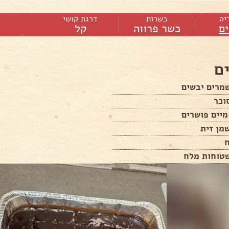
יה
כשרות
דרגת קושי
ם
כשר פרווה
קל
ם
ח