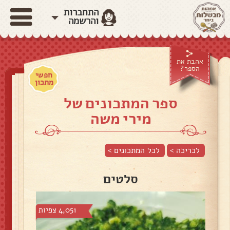
התחברות
והרשמה
אהבת את
הספר?
חפשי
מתכון
ספר המתכונים של
מירי משה
לכריכה >
לכל המתכונים >
סלטים
4,051 צפיות