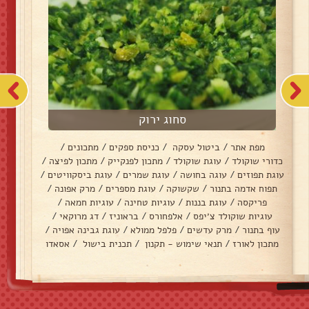
סחוג ירוק
מפת אתר
/
ביטול עסקה
/
כניסת ספקים
/
מתכונים
/
כדורי שוקולד
/
עוגת שוקולד
/
מתכון לפנקייק
/
מתכון לפיצה
/
עוגת תפוזים
/
עוגה בחושה
/
עוגת שמרים
/
עוגת ביסקוויטים
/
תפוח אדמה בתנור
/
שקשוקה
/
עוגת מספרים
/
מרק אפונה
/
פריקסה
/
עוגת בננות
/
עוגיות טחינה
/
עוגיות חמאה
/
עוגיות שוקולד צ׳יפס
/
אלפחורס
/
בראוניז
/
דג מרוקאי
/
עוף בתנור
/
מרק עדשים
/
פלפל ממולא
/
עוגת גבינה אפויה
/
מתכון לאורז
/
תנאי שימוש - תקנון
/
תכנית בישול
/
אסאדו