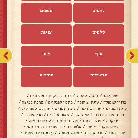
לחמים
מאפים
סלטים
עוגות
עוף
פסח
תבשילים
תוספות
מפת אתר
/
ביטול עסקה
/
כניסת ספקים
/
מתכונים
/
כדורי שוקולד
/
עוגת שוקולד
/
מתכון לפנקייק
/
מתכון לפיצה
/
עוגת תפוזים
/
עוגה בחושה
/
עוגת שמרים
/
עוגת ביסקוויטים
/
תפוח אדמה בתנור
/
שקשוקה
/
עוגת מספרים
/
מרק אפונה
/
פריקסה
/
עוגת בננות
/
עוגיות טחינה
/
עוגיות חמאה
/
עוגיות שוקולד צ׳יפס
/
אלפחורס
/
בראוניז
/
דג מרוקאי
/
עוף בתנור
/
מרק עדשים
/
פלפל ממולא
/
עוגת גבינה אפויה
/