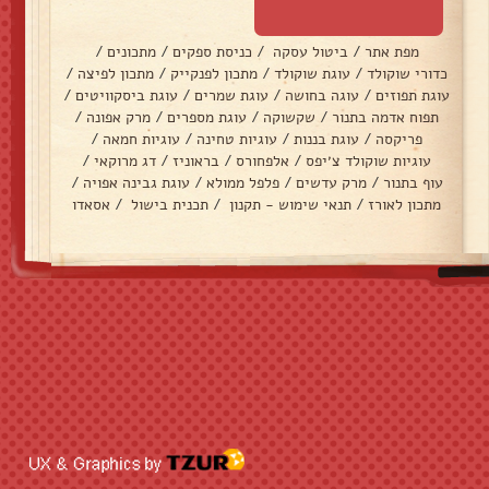
מפת אתר
/
ביטול עסקה
/
כניסת ספקים
/
מתכונים
/
כדורי שוקולד
/
עוגת שוקולד
/
מתכון לפנקייק
/
מתכון לפיצה
/
עוגת תפוזים
/
עוגה בחושה
/
עוגת שמרים
/
עוגת ביסקוויטים
/
תפוח אדמה בתנור
/
שקשוקה
/
עוגת מספרים
/
מרק אפונה
/
פריקסה
/
עוגת בננות
/
עוגיות טחינה
/
עוגיות חמאה
/
עוגיות שוקולד צ׳יפס
/
אלפחורס
/
בראוניז
/
דג מרוקאי
/
עוף בתנור
/
מרק עדשים
/
פלפל ממולא
/
עוגת גבינה אפויה
/
מתכון לאורז
/
תנאי שימוש - תקנון
/
תכנית בישול
/
אסאדו