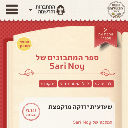
התחברות
והרשמה
אהבת את
הספר?
חפשי
מתכון
ספר המתכונים של
Sari Noy
לכריכה >
לכל המתכונים >
ירקות
>
שעועית ירוקה מוקפצת
13,345
צפיות
המתכון של
Sari Noy