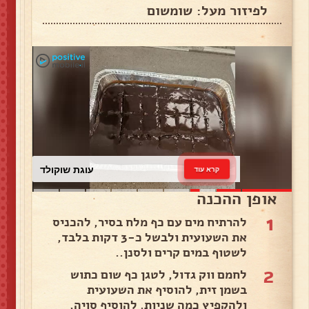
לפיזור מעל: שומשום
עוגת שוקולד
קרא עוד
אופן ההכנה
1
להרתיח מים עם כף מלח בסיר, להכניס
את השעועית ולבשל כ-3 דקות בלבד,
לשטוף במים קרים ולסנן..
2
לחמם ווק גדול, לטגן כף שום כתוש
בשמן זית, להוסיף את השעועית
ולהקפיץ כמה שניות. להוסיף סויה,