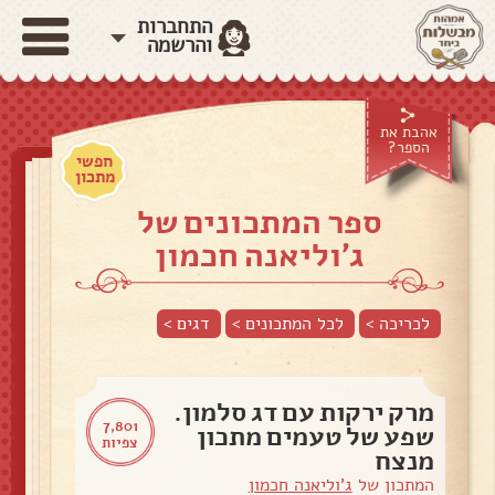
התחברות
והרשמה
אהבת את
הספר?
חפשי
מתכון
ספר המתכונים של
ג'וליאנה חכמון
לכריכה >
לכל המתכונים >
דגים
>
מרק ירקות עם דג סלמון.
7,801
שפע של טעמים מתכון
צפיות
מנצח
המתכון של
ג'וליאנה חכמון