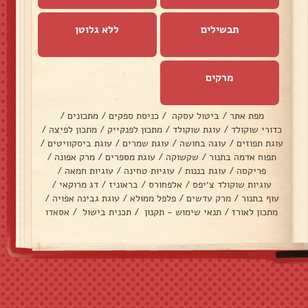
תבשילים
ללא גלוטן
מרקים
מפת אתר
/
ביטול עסקה
/
כניסת ספקים
/
מתכונים
/
כדורי שוקולד
/
עוגת שוקולד
/
מתכון לפנקייק
/
מתכון לפיצה
/
עוגת תפוזים
/
עוגה בחושה
/
עוגת שמרים
/
עוגת ביסקוויטים
/
תפוח אדמה בתנור
/
שקשוקה
/
עוגת מספרים
/
מרק אפונה
/
פריקסה
/
עוגת בננות
/
עוגיות טחינה
/
עוגיות חמאה
/
עוגיות שוקולד צ׳יפס
/
אלפחורס
/
בראוניז
/
דג מרוקאי
/
עוף בתנור
/
מרק עדשים
/
פלפל ממולא
/
עוגת גבינה אפויה
/
מתכון לאורז
/
תנאי שימוש - תקנון
/
תכנית בישול
/
אסאדו