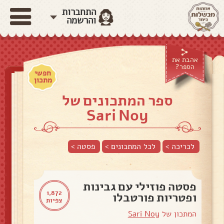
התחברות
והרשמה
אהבת את
הספר?
חפשי
מתכון
ספר המתכונים של
Sari Noy
לכריכה >
לכל המתכונים >
פסטה
>
פסטה פוזילי עם גבינות
1,872
ופטריות פורטבלו
צפיות
המתכון של
Sari Noy