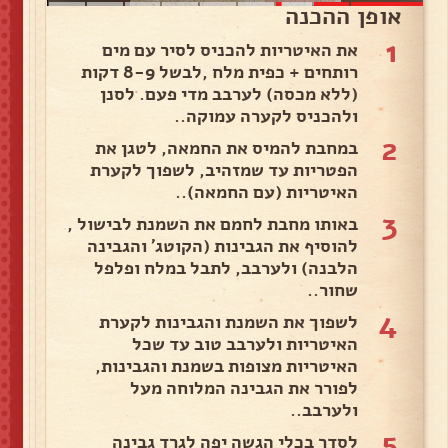
אופן ההכנה
1
את האיטריות להכניס לסיר עם מים
רותחים + כפית מלח ,לבשל 8-9 דקות
(ללא מכסה) לערבב מדי פעם. לסנן
ולהכניס לקערה עמוקה..
2
במחבת להמיס את החמאה, לטגן את
הפטריות עד שמזהיב, לשפוך לקערת
האיטריות (עם החמאה)..
3
באותו מחבת לחמם את השמנת לבישול ,
להוסיף את הגבינות (הקוטג' והגבינה
הלבנה) ולערבב, לתבל במלח ופלפל
שחור..
4
לשפוך את השמנת והגבינות לקערת
האיטריות ולערבב טוב עד שכל
האיטריות מצופות בשמנת והגבינות,
לפורר את הגבינה המלוחה מעל
ולערבב..
5
לסדר בכלי הגשה יפה לגרד גבינה