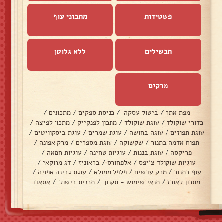
פשטידות
מתכוני עוף
תבשילים
ללא גלוטן
מרקים
מפת אתר
/
ביטול עסקה
/
כניסת ספקים
/
מתכונים
/
כדורי שוקולד
/
עוגת שוקולד
/
מתכון לפנקייק
/
מתכון לפיצה
/
עוגת תפוזים
/
עוגה בחושה
/
עוגת שמרים
/
עוגת ביסקוויטים
/
תפוח אדמה בתנור
/
שקשוקה
/
עוגת מספרים
/
מרק אפונה
/
פריקסה
/
עוגת בננות
/
עוגיות טחינה
/
עוגיות חמאה
/
עוגיות שוקולד צ׳יפס
/
אלפחורס
/
בראוניז
/
דג מרוקאי
/
עוף בתנור
/
מרק עדשים
/
פלפל ממולא
/
עוגת גבינה אפויה
/
מתכון לאורז
/
תנאי שימוש - תקנון
/
תכנית בישול
/
אסאדו