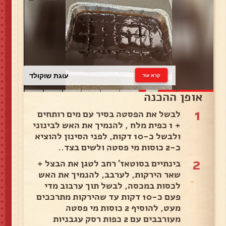
עוגת שוקולד
קרא עוד
אופן ההכנה
1
לבשל את הפסטה בסיר עם מים רותחים
+ 1 כפית מלח , להנמיך את האש לבינוני
ולבשל כ-10 דקות, לפני הסינון להוציא
כ-2 כוסות מי פסטה ולשים בצד..
2
בינתיים בסוטאז' רחב לטגן את הבצל +
שאר הירקות, לערבב, להנמיך את האש
לכסות במכסה, לבשל תוך ערבוב מדי
פעם כ-10 דקות עד שהירקות מתרככים
מעט, להוסיף 2 כוסות מי פסטה
מעורבבים עם 2 כפות רסק עגבניות