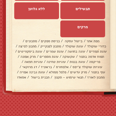
תבשילים
ללא גלוטן
מרקים
מפת אתר
/
ביטול עסקה
/
כניסת ספקים
/
מתכונים
/
כדורי שוקולד
/
עוגת שוקולד
/
מתכון לפנקייק
/
מתכון לפיצה
/
עוגת תפוזים
/
עוגה בחושה
/
עוגת שמרים
/
עוגת ביסקוויטים
/
תפוח אדמה בתנור
/
שקשוקה
/
עוגת מספרים
/
מרק אפונה
/
פריקסה
/
עוגת בננות
/
עוגיות טחינה
/
עוגיות חמאה
/
עוגיות שוקולד צ׳יפס
/
אלפחורס
/
בראוניז
/
דג מרוקאי
/
עוף בתנור
/
מרק עדשים
/
פלפל ממולא
/
עוגת גבינה אפויה
/
מתכון לאורז
/
תנאי שימוש - תקנון
/
תכנית בישול
/
אסאדו