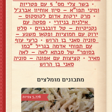
•
בשר צלי מס' 5 עם פטריות
ומיני תפו"א – סיון אוחיון אברג׳ל
•
מרק ירקות אדום לקוסקוס –
אילנית בניזרי
•
פסטה עם
נקניקיות – טל דובנבוים
•
סלט
ירוק עם חמוציות ופקאן משגע –
סוניה סאני בן הרוש
•
כרעי עוף
עם תפוחי אדמה בגריל "כמו
בסופר" של סבתא לאה – לאה
מאיר
•
קציצות עם אפונה – סוניה
סאני בן הרוש
מתכונים מומלצים
צפיות
5,778 צפיות