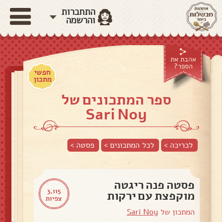
התחברות
והרשמה
אהבת את
הספר?
חפשי
מתכון
ספר המתכונים של
Sari Noy
לכריכה >
לכל המתכונים >
פסטה
>
פסטה פנה ריגטה
3,115
מוקפצת עם ירקות
צפיות
המתכון של
Sari Noy