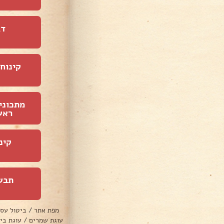
דג
קינוחי
מתכוני
ראש
קינ
תבש
מפת אתר
/
ביטול עס
עוגת שמרים
/
עוגת בי