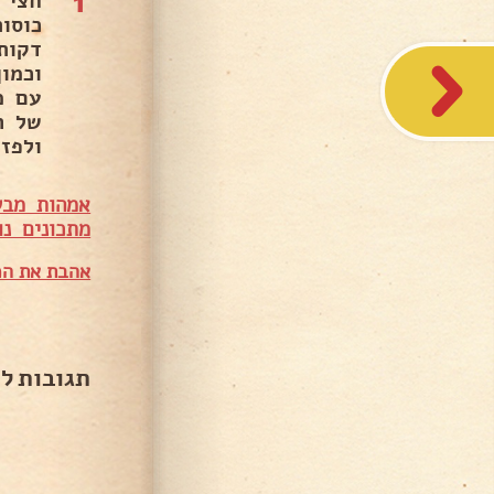
1
כוסו
וכמו
עם מ
ולפזר 
אמהות מבש
מתכונים נו
אהבת את המ
תגובות ל