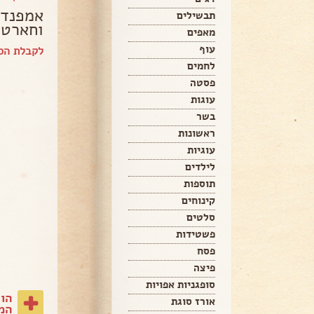
אמפנדס
תבשילים
וחארטו
מאפים
עוף
לקבלת הספ
לחמים
פסטה
עוגות
בשר
ראשונות
עוגיות
לילדים
תוספות
קינוחים
סלטים
פשטידות
פסח
פיצה
סופגניות אפויות
הו
אורז סוגת
המת