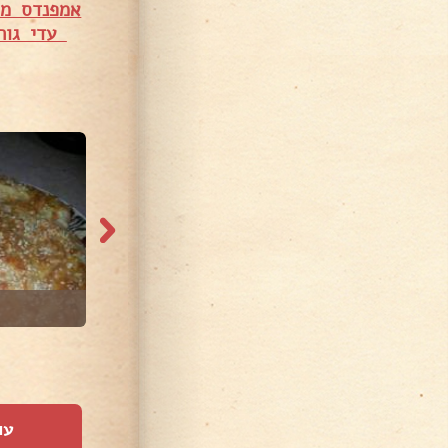
אמפנדס מטו
עדי גור
70,94 צפיות
36,847 צפיות
רוגלך
עו