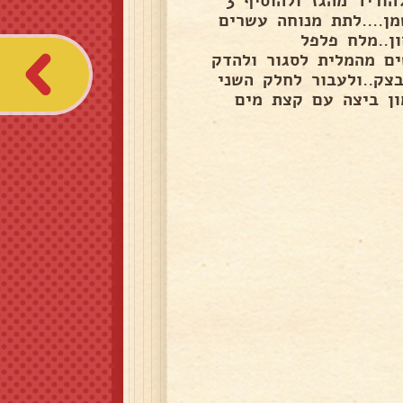
חצי כוס שמן וחצי כוס מים לחמם על הגז..לא להרתיח..להוריד מהגז ולהוסיף 3
ן....לתת מנוחה עשרים
סיף 300 גרם בשר טחון..מלח פלפל
ים מהמלית לסגור ולהדק
צק..ולעבור לחלק השני
 חתיכות למרוח חלמון ביצה עם קצת מים