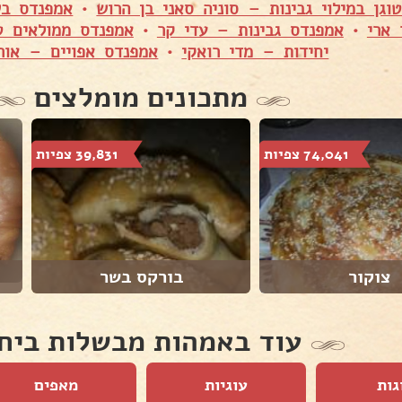
גן במילוי גבינות – סוניה סאני בן הרוש
•
 ארי
•
אמפנדס גבינות – עדי קר
•
יחידות – מדי רואקי
•
אמפנדס אפויים – אורי
מתכונים מומלצים
74,041 צפיות
39,831 צפיות
צוקור
בורקס בשר
עוד באמהות מבשלות ביח
גות
עוגיות
מאפים