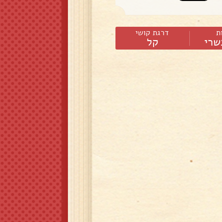
ת
דרגת קושי
שרי
קל