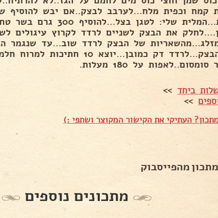
ת קמח וכפית מלח...לערבב לבצק..אם יבש להוסיף שמ
דקות...המלית שלי: לטגן בצל...להו
ן....לחלק את הבצק לשניים לרדד לקרוץ עיגולים לש
זלג...מהשאריות של הבצק לרדד שוב...עד שנגמר הב
של הבצק...לרדד דק כמובן...יוצא 10
סומסום..לאפות על 180 מעלות.
לות ביחד
>>
ספים
>>
תכון? העתיקי את הקישור המקוצר ושתפי :)
מתכון מהפייסבוק
מתכונים נוספים