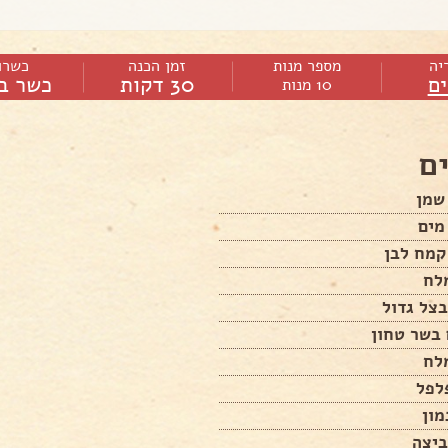
יה
מספר מנות
זמן הכנה
כשרו
ם
30 דקות
כשר ב
10 מנות
ם
שמן
מים