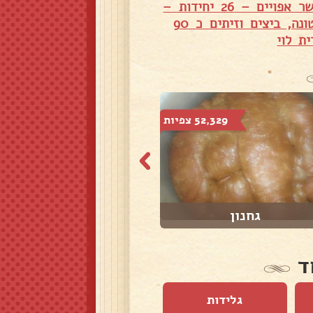
אמפנדס בשר אפויים – 26 יחידות –
אמפנדס ממולאים טונה, ביצים וזיתים כ 90
ת לוי
52,329 צפיות
231,127 צפיות
גחנון
גוזלמה
ד
גלידות