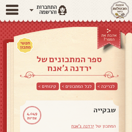
התחברות
והרשמה
אהבת את
הספר?
חפשי
מתכון
ספר המתכונים של
ירדנה ג'אנח
לכריכה >
לכל המתכונים >
קינוחים
>
שבקייה
4,049
צפיות
המתכון של
ירדנה ג'אנח