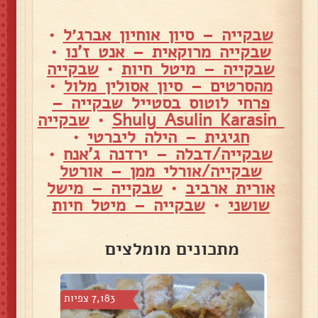
שבקייה – סיון אוחיון אברג׳ל
•
שבקייה מרוקאית – אנט ז'נו
•
שבקייה – מיטל חיות
•
שבקייה
מהסרטים – סיון אסולין מלול
•
פרחי לוטוס בסטייל שבקייה –
Shuly Asulin Karasin
•
שבקייה
חגיגית – הילה ליברטי
•
שבקייה/דבלה – ירדנה ג'אנח
•
שבקייה/אורלי ממן – אורטל
אורית ארביב
•
שבקייה – מישל
שושני
•
שבקייה – מיטל חיות
מתכונים מומלצים
 צפיות
7,183 צפיות