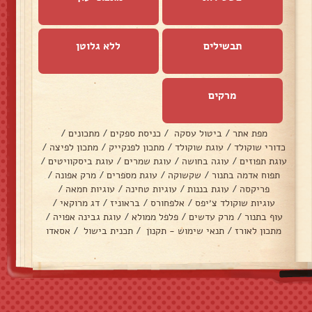
תבשילים
ללא גלוטן
מרקים
מפת אתר
/
ביטול עסקה
/
כניסת ספקים
/
מתכונים
/
כדורי שוקולד
/
עוגת שוקולד
/
מתכון לפנקייק
/
מתכון לפיצה
/
עוגת תפוזים
/
עוגה בחושה
/
עוגת שמרים
/
עוגת ביסקוויטים
/
תפוח אדמה בתנור
/
שקשוקה
/
עוגת מספרים
/
מרק אפונה
/
פריקסה
/
עוגת בננות
/
עוגיות טחינה
/
עוגיות חמאה
/
עוגיות שוקולד צ׳יפס
/
אלפחורס
/
בראוניז
/
דג מרוקאי
/
עוף בתנור
/
מרק עדשים
/
פלפל ממולא
/
עוגת גבינה אפויה
/
מתכון לאורז
/
תנאי שימוש - תקנון
/
תכנית בישול
/
אסאדו