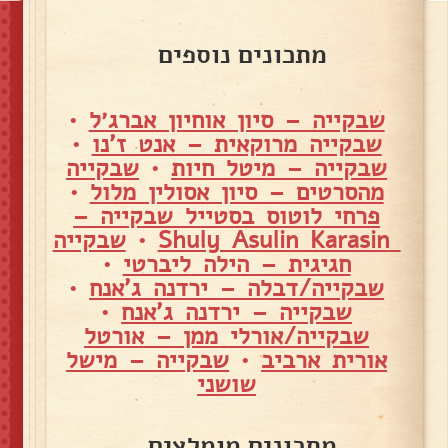
מתכונים נוספים
שבקייה – סיון אוחיון אברג׳ל
•
שבקייה מרוקאית – אנט ז'נו
•
שבקייה – מיטל חיות
•
שבקייה
מהסרטים – סיון אסולין מלול
•
פרחי לוטוס בסטייל שבקייה –
Shuly Asulin Karasin
•
שבקייה
חגיגית – הילה ליברטי
•
שבקייה/דבלה – ירדנה ג'אנח
•
שבקייה – ירדנה ג'אנח
•
שבקייה/אורלי ממן – אורטל
אורית ארביב
•
שבקייה – מישל
שושני
מתכונים מומלצים