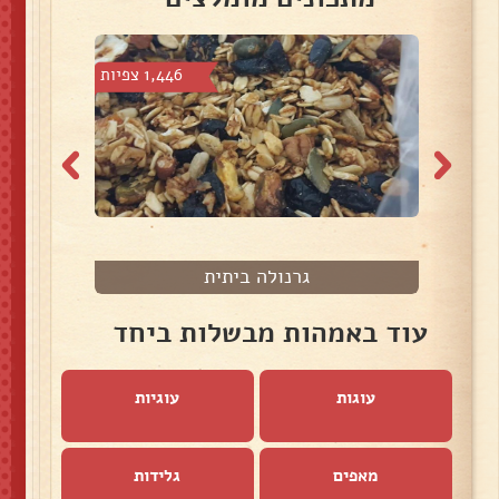
 צפיות
1,446 צפיות
גרנולה ביתית
עוד באמהות מבשלות ביחד
עוגות
עוגיות
מאפים
גלידות