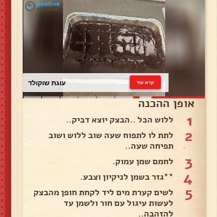
עוגת שוקולד
קרא עוד
אופן ההכנה
1
ללוש הכל ..הבצק יוצא דביק..
2
לתת לו לתפוח שעה שוב ללוש ושוב
תפיחה שעה..
3
לחמם שמן עמוק.
4
**גזר בשמן לניקיון וצבע.
5
לשים קערת מים ליד לקחת חופן מהבצק
לעשות עיגול עם חור ולשמן עד
להזהבה..