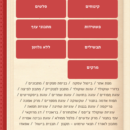
קינוחים
סלטים
פשטידות
מתכוני עוף
תבשילים
ללא גלוטן
מרקים
מפת אתר
/
ביטול עסקה
/
כניסת ספקים
/
מתכונים
/
כדורי שוקולד
/
עוגת שוקולד
/
מתכון לפנקייק
/
מתכון לפיצה
/
עוגת תפוזים
/
עוגה בחושה
/
עוגת שמרים
/
עוגת ביסקוויטים
/
תפוח אדמה בתנור
/
שקשוקה
/
עוגת מספרים
/
מרק אפונה
/
פריקסה
/
עוגת בננות
/
עוגיות טחינה
/
עוגיות חמאה
/
עוגיות שוקולד צ׳יפס
/
אלפחורס
/
בראוניז
/
דג מרוקאי
/
עוף בתנור
/
מרק עדשים
/
פלפל ממולא
/
עוגת גבינה אפויה
/
מתכון לאורז
/
תנאי שימוש - תקנון
/
תכנית בישול
/
אסאדו