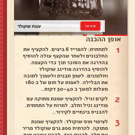
עוגת שוקולד
קרא עוד
אופן ההכנה
1
לתחתית: להפריד 6 ביצים. להקציף את
החלבונים ולאחר שהקצף עולה להוסיף
בהדרגה את הסוכר תוך כדי הקצפה.
להוסיף בהדרגה פודינג שוקולד
וחלמונים. לשמן תבנית ולשפוך לתוכה
את הבלילה. לאפות על חום של כ 180
מעלות למשך כ 30-40 דקות..
2
לקרם וניל: להקציף שמנת מתוקה עם
פודינג וניל וחלב. למרוח על התחתית.
להכניס בינתיים לקירור..
3
לציפוי מוס שוקולד: להקציף שמנת
מתוקה. להרתיח 200 גרם שוקולד מריר
עם חלב. להניח בצד. להכין אמבט מים