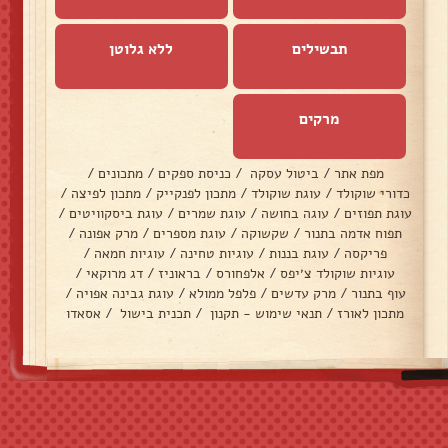
תבשילים
ללא גלוטן
מרקים
מפת אתר
/
ביטול עסקה
/
כניסת ספקים
/
מתכונים
/
כדורי שוקולד
/
עוגת שוקולד
/
מתכון לפנקייק
/
מתכון לפיצה
/
עוגת תפוזים
/
עוגה בחושה
/
עוגת שמרים
/
עוגת ביסקוויטים
/
תפוח אדמה בתנור
/
שקשוקה
/
עוגת מספרים
/
מרק אפונה
/
פריקסה
/
עוגת בננות
/
עוגיות טחינה
/
עוגיות חמאה
/
עוגיות שוקולד צ׳יפס
/
אלפחורס
/
בראוניז
/
דג מרוקאי
/
עוף בתנור
/
מרק עדשים
/
פלפל ממולא
/
עוגת גבינה אפויה
/
מתכון לאורז
/
תנאי שימוש - תקנון
/
תכנית בישול
/
אסאדו