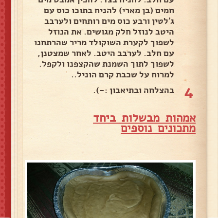
חמים (בן מארי) להניח בתוכו כוס עם
ג'לטין ורבע כוס מים רותחים ולערבב
היטב לנוזל חלק מגושים. את הנוזל
לשפוך לקערת השוקולד מריר שהרתחנו
עם חלב. לערבב היטב. לאחר שמצטנן,
לשפוך לתוך השמנת שהקצפנו ולקפל.
למרוח על שכבת קרם הוניל..
4
בהצלחה ובתיאבון :-).
אמהות מבשלות ביחד
מ
תכונים נוספים